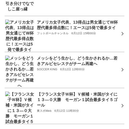
アメリカ女子代表、13得点は男女通じてW杯
歴代最多得点数に！エースは5発で最多タイ
フットボールチャンネル 6月12日 15時00分
メッシをどう生かし、どう生かされるか…若
きアルビセレステがチーム再建へ
SOCCER KING 6月12日 12時00分
【フランス女子Ｗ杯】Ｖ候補・米国がタイに
１３―０大勝 モーガン１試合最多タイ５ゴ
ール
東スポWeb 6月12日 11時30分