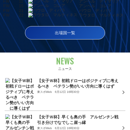
FW
11
アンヘル ディマリア
FW
15
アンヘル コレア
FW
21
パウロ ディバラ
FW
22
ラウタロ マルティネス
出場国一覧
NEWS
ニュース
【女子Ｗ杯】初戦ドローはポジティブに考え
るべき ベテラン勢がいい方向に導くはず
東スポWeb 6月12日 16時30分
【女子Ｗ杯】早くも奥の手 アルゼンチン戦
引き分けでなでしこ崖っ縁
東スポWeb 6月12日 16時30分