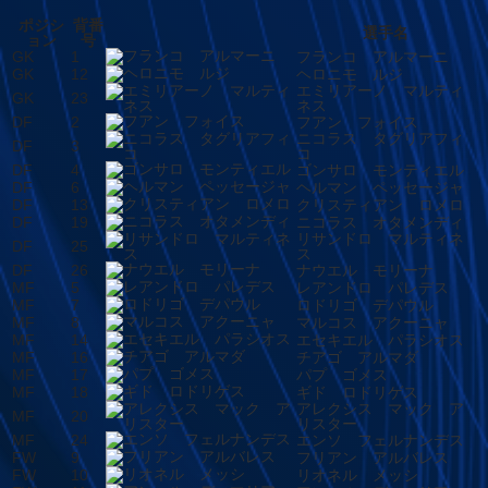
ポジシ
背番
選手名
ョン
号
GK
1
フランコ アルマーニ
GK
12
ヘロニモ ルジ
エミリアーノ マルティ
GK
23
ネス
DF
2
フアン フォイス
ニコラス タグリアフィ
DF
3
コ
DF
4
ゴンサロ モンティエル
DF
6
ヘルマン ペッセージャ
DF
13
クリスティアン ロメロ
DF
19
ニコラス オタメンディ
リサンドロ マルティネ
DF
25
ス
DF
26
ナウエル モリーナ
MF
5
レアンドロ パレデス
MF
7
ロドリゴ デパウル
MF
8
マルコス アクーニャ
MF
14
エセキエル パラシオス
MF
16
チアゴ アルマダ
MF
17
パプ ゴメス
MF
18
ギド ロドリゲス
アレクシス マック ア
MF
20
リスター
MF
24
エンソ フェルナンデス
FW
9
フリアン アルバレス
FW
10
リオネル メッシ