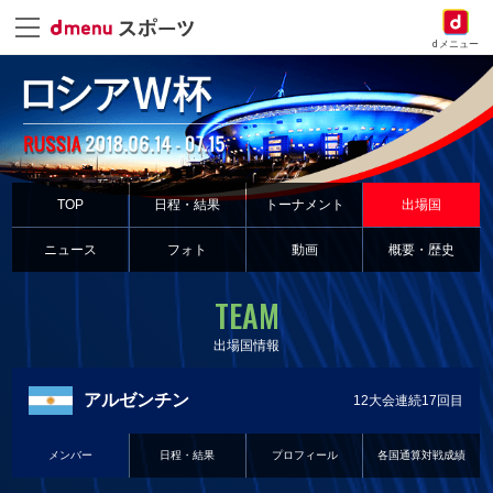
dメニュー
TOP
日程・結果
トーナメント
出場国
ニュース
フォト
動画
概要・歴史
TEAM
出場国情報
アルゼンチン
12大会連続17回目
メンバー
日程・結果
プロフィール
各国通算対戦成績