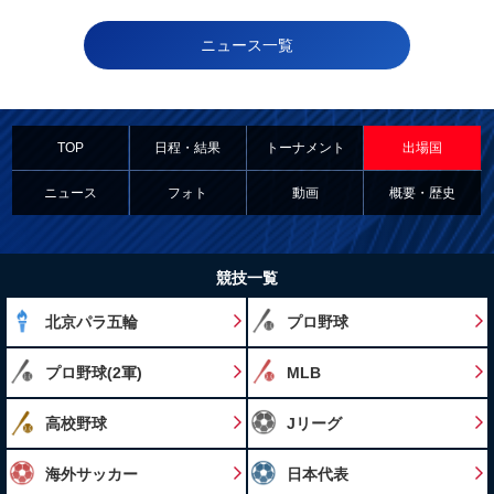
ニュース一覧
TOP
日程・結果
トーナメント
出場国
ニュース
フォト
動画
概要・歴史
競技一覧
北京パラ五輪
プロ野球
プロ野球(2軍)
MLB
高校野球
Jリーグ
海外サッカー
日本代表