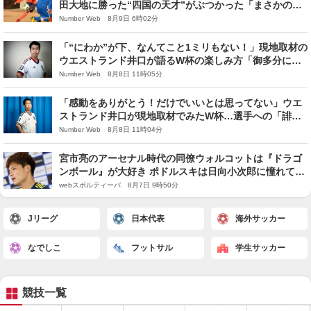
田大地に勝った“四国の天才”がぶつかった「まさかの
壁」とは？「言葉が耳に入ってこなくて」
Number Web 8月9日 6時02分
「“にわか”が下、なんてこと1ミリもない！」現地取材の
ウエストランド井口が語るW杯の楽しみ方「御多分に漏
れず『ベッカムヘア』に…」
Number Web 8月8日 11時05分
「感動をありがとう！だけでいいとは思ってない」ウエ
ストランド井口が現地取材でみたW杯…選手への「誹謗
中傷投稿」に一家言あり
Number Web 8月8日 11時04分
宮市亮のアーセナル時代の同僚ウォルコットは『ドラゴ
ンボール』が大好き ポドルスキは日向小次郎に憧れてい
た
webスポルティーバ 8月7日 9時50分
Jリーグ
日本代表
海外サッカー
なでしこ
フットサル
学生サッカー
競技一覧