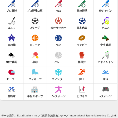
プロ野球
プロ野球(2軍)
MLB
高校野球
侍ジャパン
ゴルフ
Jリーグ
海外サッカー
日本代表
テニス
大相撲
Bリーグ
NBA
ラグビー
中央競馬
地方競馬
卓球
バレー
格闘技
バドミントン
モーター
フィギュア
ウィンター
陸上
水泳
自転車
学生スポーツ
Doスポーツ
ビジネス
eスポーツ
データ提供：DataStadium Inc.／(株)日刊編集センター／ International Sports Marketing Co.,Ltd.