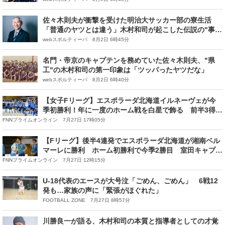
佐々木則夫が衝撃を受けた明治大サッカー部の寮生活
「普通のヤツとは違う」木村和司が起こした伝説の"事
件"
webスポルティーバ 8月2日 6時45分
名門・帝京のキャプテンを務めていた佐々木則夫、"県
工"の木村和司の第一印象は「ツッパったヤツだな」
webスポルティーバ 8月2日 6時40分
【女子Fリーグ】エスポラーダ北海道イルネーヴェが今
季初勝利！年に一度のホーム戦を白星で飾る 前半3得点
でミネルバ宇部に快勝
FNNプライムオンライン 7月27日 17時05分
【Fリーグ】後半4連発でエスポラーダ北海道が湘南ベル
マーレに勝利 ホーム初勝利で今季2勝目 室田キャプテ
ン「3000人を超えるお客さんの中で勝てたことが一番良
FNNプライムオンライン 7月27日 12時15分
かった」
U-18代表のエースが大号泣「ごめん、ごめん」 6戦12
発も…家族の声に「緊張がほぐれた」
FOOTBALL ZONE 7月27日 8時57分
川勝良一が語る、木村和司の本質と指導者としての才覚