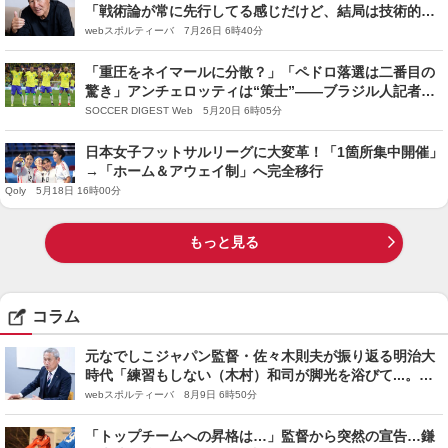
「戦術論が常に先行してる感じだけど、結局は技術的な
部分が大事」
webスポルティーバ 7月26日 6時40分
「重圧をネイマールに分散？」「ペドロ落選は二番目の
驚き」アンチェロッティは“策士”――ブラジル人記者が
深掘る「最も悪い状況」のセレソン
SOCCER DIGEST Web 5月20日 6時05分
日本女子フットサルリーグに大変革！「1箇所集中開催」
→「ホーム＆アウェイ制」へ完全移行
Qoly 5月18日 16時00分
もっと見る
コラム
元なでしこジャパン監督・佐々木則夫が振り返る明治大
時代「練習もしない（木村）和司が脚光を浴びて...。全
然面白くない４年間でした」
webスポルティーバ 8月9日 6時50分
「トップチームへの昇格は…」監督から突然の宣告…鎌