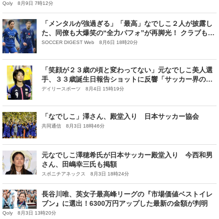
帽
Qoly 8月9日 7時12分
「メンタルが強過ぎる」「最高」なでしこ２人が披露し
た、同僚も大爆笑の“全力パフォ”が再脚光！ クラブも絶
賛「これまで見た中で最高のモノの一つ」
SOCCER DIGEST Web 8月6日 18時20分
「笑顔が２３歳の頃と変わってない」元なでしこ美人選
手、３３歳誕生日報告ショットに反響「サッカー界の森
川葵」「３３歳には見えない」
デイリースポーツ 8月4日 15時19分
「なでしこ」澤さん、殿堂入り 日本サッカー協会
共同通信 8月3日 18時46分
元なでしこ澤穂希氏が日本サッカー殿堂入り 今西和男
さん、田嶋幸三氏も掲額
スポニチアネックス 8月3日 18時24分
長谷川唯、英女子最高峰リーグの『市場価値ベストイレ
ブン』に選出！6300万円アップした最新の金額が判明
Qoly 8月3日 13時20分