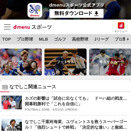
dメニュー
TOP
プロ野球
MLB
ゴルフ
高校野球
Jリーグ
プロ野球
なでしこ
フットサル
学生サッカー
なでしこ関連ニュース
カズの影響は「試合に出なくても」 ドーハ組の戦友…
開幕戦勝利で「これを自信に」
FOOTBALL ZONE 8月10日 10時30分
なでしこ千葉玲海菜、ユヴェントスを救うスーパーゴー
ル！「強烈シュートで終戦」「決定的な違い」と敵紙脱