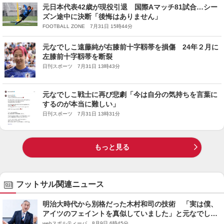
元日本代表42歳が現役引退 国際Aマッチ81試合…シー
ズン途中に決断「後悔はありません」
FOOTBALL ZONE 7月31日 15時44分
元なでしこ遠藤純が右膝前十字靱帯を損傷 24年２月に
左膝前十字靱帯を断裂
日刊スポーツ 7月31日 13時43分
元なでしこ戦士に再び悲劇「今は自分の気持ちを言葉に
するのが本当に難しい」
日刊スポーツ 7月31日 13時31分
もっと見る
フットサル関連ニュース
明治大時代から別格だった木村和司の技術 「実は僕、
アイツのフェイントを真似していました」と元なでしこ
ジャパン監督・佐々木則夫
webスポルティーバ 8月9日 6時45分