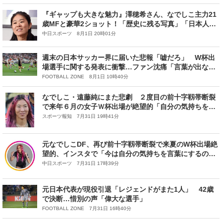
『ギャップも大きな魅力』澤穂希さん、なでしこ主力21
歳MFと豪華2ショット！「歴史に残る写真」「日本人2
人目のバロンドールを」と大反響
中日スポーツ 8月1日 20時01分
週末の日本サッカー界に届いた悲報「嘘だろ」 W杯出
場選手に関する発表に衝撃…ファン沈痛「言葉が出な
い」
FOOTBALL ZONE 8月1日 10時40分
なでしこ・遠藤純にまた悲劇 ２度目の前十字靱帯断裂
で来年６月の女子Ｗ杯出場が絶望的「自分の気持ちを言
葉にするのが本当に難しい」
スポーツ報知 7月31日 19時41分
元なでしこDF、再び前十字靱帯断裂で来夏のW杯出場絶
望的、インスタで「今は自分の気持ちを言葉にするのが
本当に難しい」と心情を吐露
中日スポーツ 7月31日 17時39分
元日本代表が現役引退「レジェンドがまた1人」 42歳
で決断…惜別の声「偉大な選手」
FOOTBALL ZONE 7月31日 16時40分