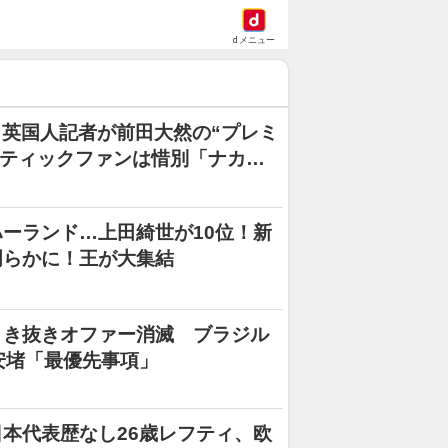
dメニュー
英国人記者が前田大然の“プレミ
ルティックファンは惜別「ナカ以
グクラブへいけた」【現地発】
ーランド…上田綺世が10位！新
明らかに！王が大集結
引き抜きオファー消滅 ブラジル
安堵「最優先事項」
本代表歴なし26歳レフティ、欧