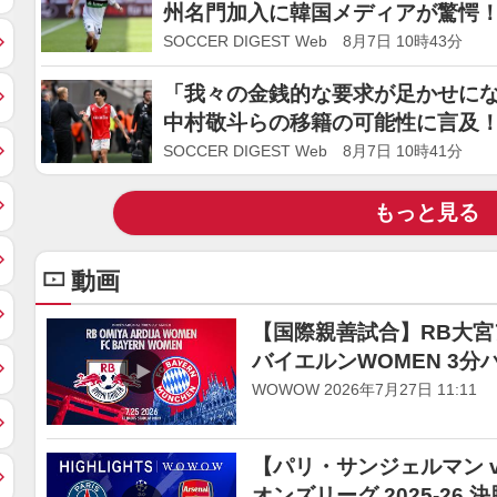
州名門加入に韓国メディアが驚愕！
歴史で初」
SOCCER DIGEST Web 8月7日 10時43分
「我々の金銭的な要求が足かせにな
中村敬斗らの移籍の可能性に言及
なければ…」
SOCCER DIGEST Web 8月7日 10時41分
もっと見る
動画
【国際親善試合】RB大宮アル
バイエルンWOMEN 3分
WOWOW 2026年7月27日 11:11
【パリ・サンジェルマン v
オンズリーグ 2025-26