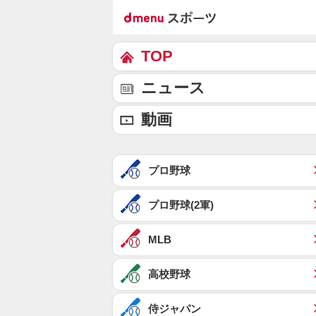
TOP
ニュース
動画
プロ野球
プロ野球(2軍)
MLB
高校野球
侍ジャパン