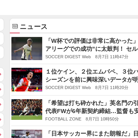
ニュース
「W杯での評価は非常に高かった」
アリーグでの成功”に太鼓判！ セ
来、最高の日本人」「もっとビッ
SOCCER DIGEST Web 8月7日 11時47分
１位ケイン、２位エムバペ、３位ハ
シーズンを前に興味深いデータが
SOCCER DIGEST Web 8月7日 11時20分
「希望は打ち砕かれた」英名門の
代表FWが6年新契約締結…監督も
FOOTBALL ZONE 8月7日 10時50分
「日本サッカー界にまた朗報だ」日