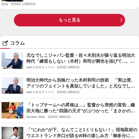
光景』
Qoly 8月9日 12時00分
もっと見る
コラム
元なでしこジャパン監督・佐々木則夫が振り返る明治大
時代「練習もしない（木村）和司が脚光を浴びて...。全
然面白くない４年間でした」
webスポルティーバ 8月9日 6時50分
明治大時代から別格だった木村和司の技術 「実は僕、
アイツのフェイントを真似していました」と元なでしこ
ジャパン監督・佐々木則夫
webスポルティーバ 8月9日 6時45分
「トップチームへの昇格は…」監督から突然の宣告…鎌
田大地に勝った“四国の天才”がぶつかった「まさかの
壁」とは？「言葉が耳に入ってこなくて」
Number Web 8月9日 6時02分
「“にわか”が下、なんてこと1ミリもない！」現地取材の
ウエストランド井口が語るW杯の楽しみ方「御多分に漏