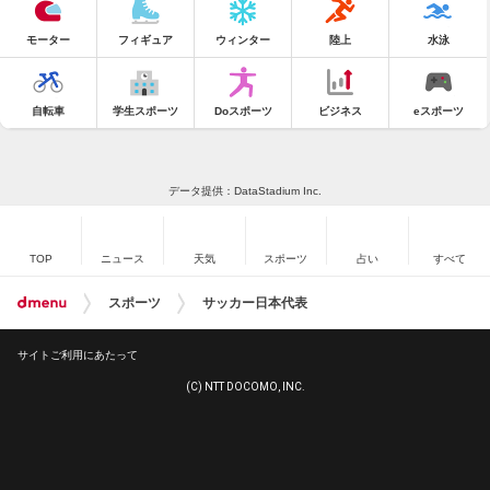
モーター
フィギュア
ウィンター
陸上
水泳
自転車
学生スポーツ
Doスポーツ
ビジネス
eスポーツ
データ提供：DataStadium Inc.
TOP
ニュース
天気
スポーツ
占い
すべて
スポーツ
サッカー日本代表
サイトご利用にあたって
(C) NTT DOCOMO, INC.