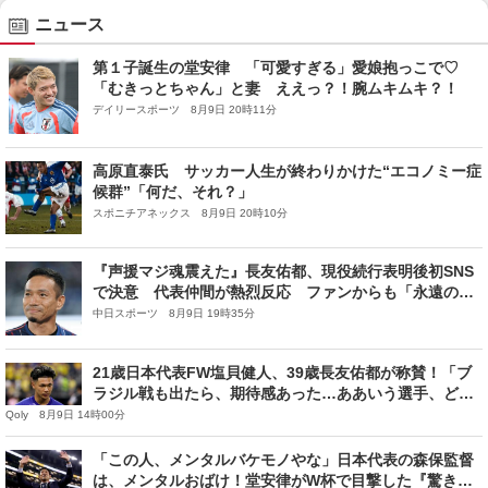
ニュース
第１子誕生の堂安律 「可愛すぎる」愛娘抱っこで♡
「むきっとちゃん」と妻 ええっ？！腕ムキムキ？！
デイリースポーツ 8月9日 20時11分
高原直泰氏 サッカー人生が終わりかけた“エコノミー症
候群”「何だ、それ？」
スポニチアネックス 8月9日 20時10分
『声援マジ魂震えた』長友佑都、現役続行表明後初SNS
で決意 代表仲間が熱烈反応 ファンからも「永遠のス
ーパーヒーロー」「生き様がカッコいい」
中日スポーツ 8月9日 19時35分
21歳日本代表FW塩貝健人、39歳長友佑都が称賛！「ブ
ラジル戦も出たら、期待感あった…ああいう選手、どん
どん出てきてほしい」
Qoly 8月9日 14時00分
「この人、メンタルバケモノやな」日本代表の森保監督
は、メンタルおばけ！堂安律がW杯で目撃した『驚きの