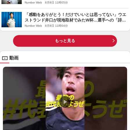
れず『ベッカムヘア』に…」
Number Web 8月8日 11時05分
「感動をありがとう！だけでいいとは思ってない」ウエ
ストランド井口が現地取材でみたW杯…選手への「誹謗
中傷投稿」に一家言あり
Number Web 8月8日 11時04分
もっと見る
動画