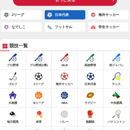
Jリーグ
日本代表
海外サッカー
なでしこ
フットサル
学生サッカー
競技一覧
プロ野球
プロ野球(2軍)
MLB
高校野球
侍ジャパン
ゴルフ
Jリーグ
海外サッカー
日本代表
テニス
大相撲
Bリーグ
NBA
ラグビー
中央競馬
地方競馬
卓球
バレー
格闘技
バドミントン