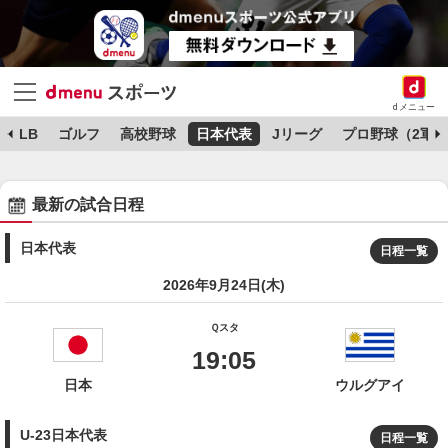
dメニュー
MLB
ゴルフ
高校野球
日本代表
Jリーグ
プロ野球（2軍）
最新の試合日程
日本代表
日程一覧
2026年9月24日(木)
Ｑスタ
19:05
日本
ウルグアイ
U-23日本代表
日程一覧