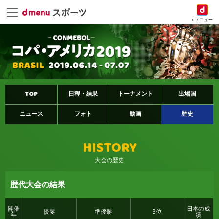
dメニュー
TOP
日程・結果
トーナメント
出場国
ニュース
フォト
動画
歴史
HISTORY
大会の歴史
歴代大会の結果
開催
日本の成
優勝
準優勝
3位
年
績