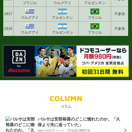
ブラジル
ウルグアイ
アルゼンチン
1917
不参加
ウルグアイ
アルゼンチン
ブラジル
1916
不参加
ウルグアイ
アルゼンチン
ブラジル
COLUMN
コラム
バルサは安部裕葵のどこに惚れたのか。「久
保より先に追っていた」
webスポルティーバ 7月12日 6時57分