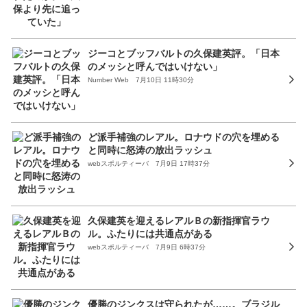
ジーコとブッフバルトの久保建英評。「日本
のメッシと呼んではいけない」
Number Web 7月10日 11時30分
ど派手補強のレアル。ロナウドの穴を埋める
と同時に怒涛の放出ラッシュ
webスポルティーバ 7月9日 17時37分
久保建英を迎えるレアルＢの新指揮官ラウ
ル。ふたりには共通点がある
webスポルティーバ 7月9日 6時37分
優勝のジンクスは守られたが……。ブラジル