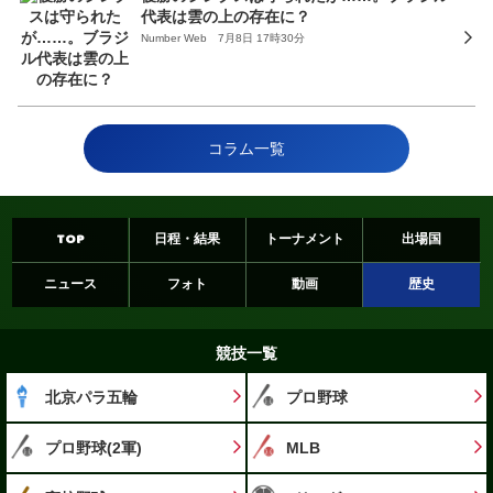
代表は雲の上の存在に？
Number Web 7月8日 17時30分
コラム一覧
TOP
日程・結果
トーナメント
出場国
ニュース
フォト
動画
歴史
競技一覧
北京パラ五輪
プロ野球
プロ野球(2軍)
MLB