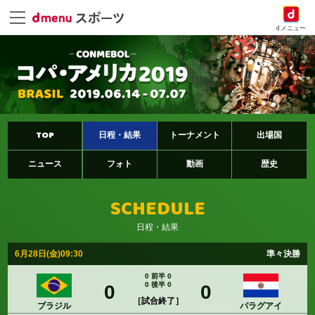
dメニュー
TOP
日程・結果
トーナメント
出場国
ニュース
フォト
動画
歴史
SCHEDULE
日程・結果
6月28日(金)09:30
準々決勝
0 前半 0
0 後半 0
0
0
［試合終了］
ブラジル
パラグアイ