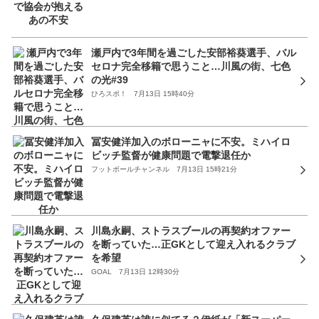
瀬戸内で3年間を過ごした安部裕葵選手、バル
セロナ完全移籍で思うこと…川風の街、七色
の光#39
ひろスポ！ 7月13日 15時40分
冨安健洋加入のボローニャに不安。ミハイロ
ビッチ監督が健康問題で電撃退任か
フットボールチャンネル 7月13日 15時21分
川島永嗣、ストラスブールの再契約オファー
を断っていた…正GKとして迎え入れるクラブ
を希望
GOAL 7月13日 12時30分