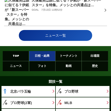
久保建英は誰に似てる？伊紙が「新スーパー
スター」を特集。メッシとの共通点は…
GOAL 7月13日 11時52分
ニュース一覧
TOP
日程・結果
トーナメント
出場国
ニュース
フォト
動画
歴史
競技一覧
北京パラ五輪
プロ野球
プロ野球(2軍)
MLB