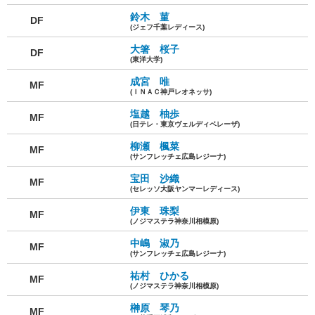
鈴木 菫
DF
(ジェフ千葉レディース)
大箸 桜子
DF
(東洋大学)
成宮 唯
MF
(ＩＮＡＣ神戸レオネッサ)
塩越 柚歩
MF
(日テレ・東京ヴェルディベレーザ)
柳瀬 楓菜
MF
(サンフレッチェ広島レジーナ)
宝田 沙織
MF
(セレッソ大阪ヤンマーレディース)
伊東 珠梨
MF
(ノジマステラ神奈川相模原)
中嶋 淑乃
MF
(サンフレッチェ広島レジーナ)
祐村 ひかる
MF
(ノジマステラ神奈川相模原)
榊原 琴乃
MF