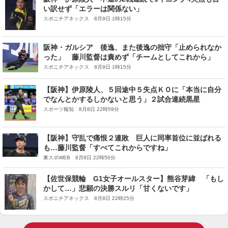
い訳せず「エラーは関係ない」
スポニチアネックス 8月9日 1時15分
阪神・ガルシア 後逸、また後逸の拙守「止められなか
った」 藤川監督は責めず「チームとしてこれから」
スポニチアネックス 8月9日 1時15分
【阪神】伊原陵人、５回途中５失点ＫＯに「本当に自分
でなんとかするしかないと思う」２試合連続黒星
スポーツ報知 8月8日 22時59分
【阪神】守乱で痛恨２連敗 巨人に同率首位に並ばれる
も…藤川監督「すべてこれからですね」
東スポWEB 8月8日 22時50分
【佐世保競輪 G1女子オールスター】熊谷芽緯 「もし
かして…」悲願の決勝スルリ「甘くないです」
スポニチアネックス 8月8日 22時25分