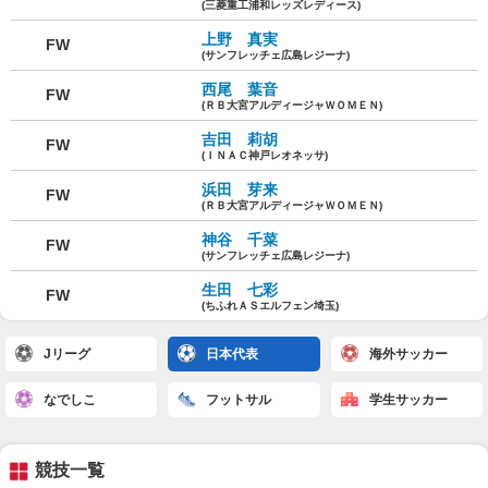
(三菱重工浦和レッズレディース)
上野 真実
FW
(サンフレッチェ広島レジーナ)
西尾 葉音
FW
(ＲＢ大宮アルディージャＷＯＭＥＮ)
吉田 莉胡
FW
(ＩＮＡＣ神戸レオネッサ)
浜田 芽来
FW
(ＲＢ大宮アルディージャＷＯＭＥＮ)
神谷 千菜
FW
(サンフレッチェ広島レジーナ)
生田 七彩
FW
(ちふれＡＳエルフェン埼玉)
Jリーグ
日本代表
海外サッカー
なでしこ
フットサル
学生サッカー
競技一覧