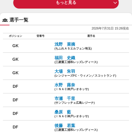
もっと見る
選手一覧
2026年7月31日 15:26現在
ポジション
背番号
選手名
浅野 菜摘
GK
(ちふれＡＳエルフェン埼玉)
福田 史織
GK
(三菱重工浦和レッズレディース)
大場 朱羽
GK
(レンジャーズFC・ウィメン／スコットランド)
水野 蕗奈
DF
(ＩＮＡＣ神戸レオネッサ)
市瀬 千里
DF
(サンフレッチェ広島レジーナ)
桑原 藍
DF
(ＩＮＡＣ神戸レオネッサ)
後藤 若葉
DF
(三菱重工浦和レッズレディース)