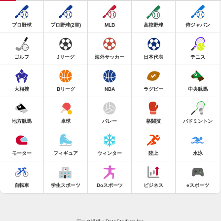
プロ野球
プロ野球(2軍)
MLB
高校野球
侍ジャパン
ゴルフ
Jリーグ
海外サッカー
日本代表
テニス
大相撲
Bリーグ
NBA
ラグビー
中央競馬
地方競馬
卓球
バレー
格闘技
バドミントン
モーター
フィギュア
ウィンター
陸上
水泳
自転車
学生スポーツ
Doスポーツ
ビジネス
eスポーツ