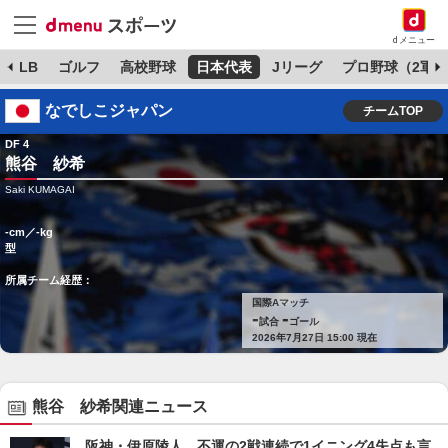
dメニュー
MLB
ゴルフ
高校野球
日本代表
Jリーグ
プロ野球（2軍）
なでしこジャパン
チームTOP
DF 4
熊谷 紗希
Saki KUMAGAI
-cm／-kg
型
所属チーム経歴：
国際Aマッチ
-
-
試合
ゴール
2026年7月27日 15:00 現在
熊谷 紗希関連ニュース
阪神・伊原陵人 不運の2戦連続で1イニング4失点も言