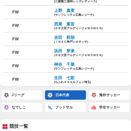
(三菱重工浦和レッズレディース)
上野 真実
FW
(サンフレッチェ広島レジーナ)
西尾 葉音
FW
(ＲＢ大宮アルディージャＷＯＭＥＮ)
吉田 莉胡
FW
(ＩＮＡＣ神戸レオネッサ)
浜田 芽来
FW
(ＲＢ大宮アルディージャＷＯＭＥＮ)
神谷 千菜
FW
(サンフレッチェ広島レジーナ)
生田 七彩
FW
(ちふれＡＳエルフェン埼玉)
Jリーグ
日本代表
海外サッカー
なでしこ
フットサル
学生サッカー
競技一覧