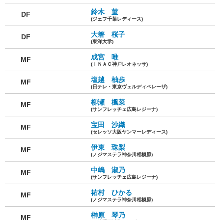
鈴木 菫
DF
(ジェフ千葉レディース)
大箸 桜子
DF
(東洋大学)
成宮 唯
MF
(ＩＮＡＣ神戸レオネッサ)
塩越 柚歩
MF
(日テレ・東京ヴェルディベレーザ)
柳瀬 楓菜
MF
(サンフレッチェ広島レジーナ)
宝田 沙織
MF
(セレッソ大阪ヤンマーレディース)
伊東 珠梨
MF
(ノジマステラ神奈川相模原)
中嶋 淑乃
MF
(サンフレッチェ広島レジーナ)
祐村 ひかる
MF
(ノジマステラ神奈川相模原)
榊原 琴乃
MF