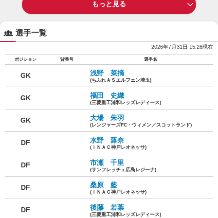
もっと見る
選手一覧
2026年7月31日 15:26現在
ポジション
背番号
選手名
浅野 菜摘
GK
(ちふれＡＳエルフェン埼玉)
福田 史織
GK
(三菱重工浦和レッズレディース)
大場 朱羽
GK
(レンジャーズFC・ウィメン／スコットランド)
水野 蕗奈
DF
(ＩＮＡＣ神戸レオネッサ)
市瀬 千里
DF
(サンフレッチェ広島レジーナ)
桑原 藍
DF
(ＩＮＡＣ神戸レオネッサ)
後藤 若葉
DF
(三菱重工浦和レッズレディース)