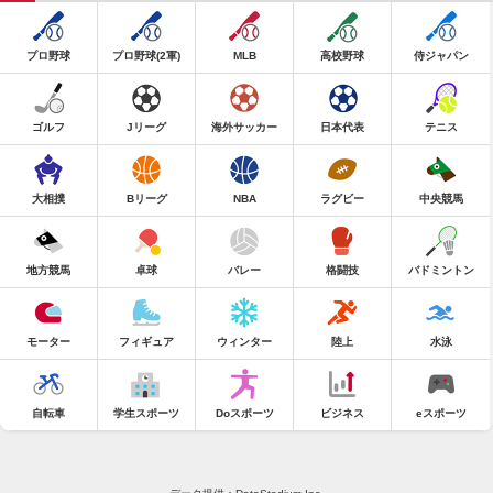
プロ野球
プロ野球(2軍)
MLB
高校野球
侍ジャパン
ゴルフ
Jリーグ
海外サッカー
日本代表
テニス
大相撲
Bリーグ
NBA
ラグビー
中央競馬
地方競馬
卓球
バレー
格闘技
バドミントン
モーター
フィギュア
ウィンター
陸上
水泳
自転車
学生スポーツ
Doスポーツ
ビジネス
eスポーツ