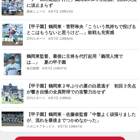
に涙止まらず
産経ニュース 8月7日 15時13分
【甲子園】鶴岡東・菅野琳央「こういう気持ちで投げる
とこはもうないと思うけど…」敗戦も充実感
日刊スポーツ 8月7日 12時40分
鶴岡東監督、最後に主将を代打起用「義理人情で
は…」 夏の甲子園
毎日新聞 8月7日 11時37分
【甲子園】鶴岡東２年ぶりの夏の白星逃す 初回３失点
が響き自慢の全員野球での攻撃力出せず
日刊スポーツ 8月7日 11時8分
【甲子園】鶴岡東・佐藤俊監督「中盤よく頑張りました
が、流れを最後までつかめなかった」
スポニチアネックス 8月7日 10時47分