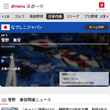
dメニュー
MLB
ゴルフ
高校野球
日本代表
Jリーグ
プロ野球（2軍）
なでしこジャパン
チームTOP
MF 6
菅野 奏音
Oto KANNO
-cm／-kg
型
所属チーム経歴：
国際Aマッチ
-
-
試合
ゴール
2025年10月15日 17:13 現在
菅野 奏音関連ニュース
「チームに迷惑かけた」鶴岡東の2年生左腕、初回3失点