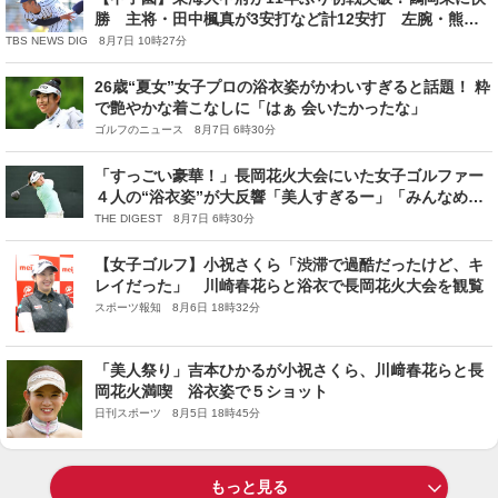
勝 主将・田中楓真が3安打など計12安打 左腕・熊谷
晄→エース村尾竜弦の好継投
TBS NEWS DIG 8月7日 10時27分
26歳“夏女”女子プロの浴衣姿がかわいすぎると話題！ 粋
で艶やかな着こなしに「はぁ 会いたかったな」
ゴルフのニュース 8月7日 6時30分
「すっごい豪華！」長岡花火大会にいた女子ゴルファー
４人の“浴衣姿”が大反響「美人すぎるー」「みんなめん
こいね」
THE DIGEST 8月7日 6時30分
【女子ゴルフ】小祝さくら「渋滞で過酷だったけど、キ
レイだった」 川崎春花らと浴衣で長岡花火大会を観覧
スポーツ報知 8月6日 18時32分
「美人祭り」吉本ひかるが小祝さくら、川﨑春花らと長
岡花火満喫 浴衣姿で５ショット
日刊スポーツ 8月5日 18時45分
もっと見る