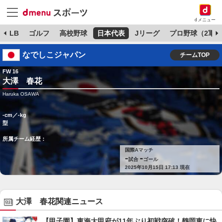
dメニュー
MLB
ゴルフ
高校野球
日本代表
Jリーグ
プロ野球（2軍）
なでしこジャパン
チームTOP
FW 16
大澤 春花
Haruka OSAWA
-cm／-kg
型
所属チーム経歴：
国際Aマッチ
-
-
試合
ゴール
2025年10月15日 17:13 現在
大澤 春花関連ニュース
【甲子園】東海大甲府が11年ぶり初戦突破！鶴岡東に快