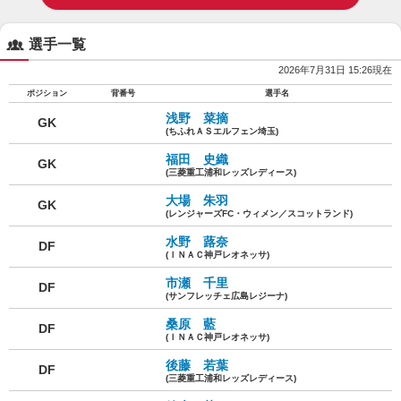
選手一覧
2026年7月31日 15:26現在
ポジション
背番号
選手名
浅野 菜摘
GK
(ちふれＡＳエルフェン埼玉)
福田 史織
GK
(三菱重工浦和レッズレディース)
大場 朱羽
GK
(レンジャーズFC・ウィメン／スコットランド)
水野 蕗奈
DF
(ＩＮＡＣ神戸レオネッサ)
市瀬 千里
DF
(サンフレッチェ広島レジーナ)
桑原 藍
DF
(ＩＮＡＣ神戸レオネッサ)
後藤 若葉
DF
(三菱重工浦和レッズレディース)