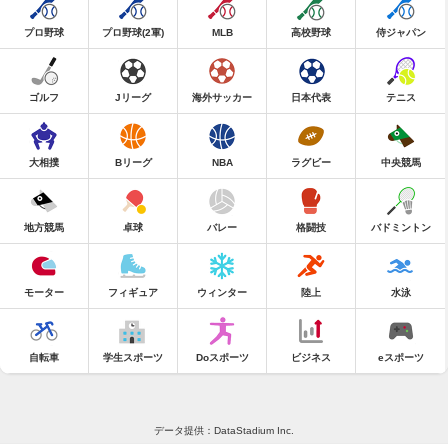
プロ野球
プロ野球(2軍)
MLB
高校野球
侍ジャパン
ゴルフ
Jリーグ
海外サッカー
日本代表
テニス
大相撲
Bリーグ
NBA
ラグビー
中央競馬
地方競馬
卓球
バレー
格闘技
バドミントン
モーター
フィギュア
ウィンター
陸上
水泳
自転車
学生スポーツ
Doスポーツ
ビジネス
eスポーツ
データ提供：DataStadium Inc.