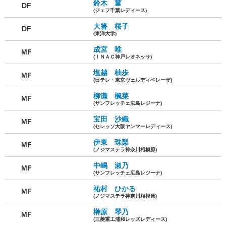
鈴木 菫
DF
(ジェフ千葉レディース)
大箸 桜子
DF
(東洋大学)
成宮 唯
MF
(ＩＮＡＣ神戸レオネッサ)
塩越 柚歩
MF
(日テレ・東京ヴェルディベレーザ)
柳瀬 楓菜
MF
(サンフレッチェ広島レジーナ)
宝田 沙織
MF
(セレッソ大阪ヤンマーレディース)
伊東 珠梨
MF
(ノジマステラ神奈川相模原)
中嶋 淑乃
MF
(サンフレッチェ広島レジーナ)
祐村 ひかる
MF
(ノジマステラ神奈川相模原)
榊原 琴乃
MF
(三菱重工浦和レッズレディース)