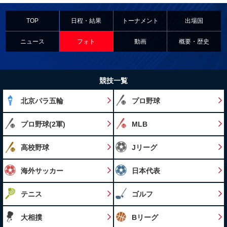
TOP
日程・結果
トーナメント
出場国
ニュース
フォト
動画
概要・歴史
競技一覧
北京パラ五輪
プロ野球
プロ野球(2軍)
MLB
高校野球
Jリーグ
海外サッカー
日本代表
テニス
ゴルフ
大相撲
Bリーグ