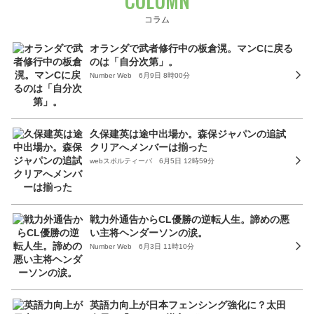
COLUMN
コラム
オランダで武者修行中の板倉滉。マンCに戻る
のは「自分次第」。
Number Web 6月9日 8時00分
久保建英は途中出場か。森保ジャパンの追試
クリアへメンバーは揃った
webスポルティーバ 6月5日 12時59分
戦力外通告からCL優勝の逆転人生。諦めの悪
い主将ヘンダーソンの涙。
Number Web 6月3日 11時10分
英語力向上が日本フェンシング強化に？太田