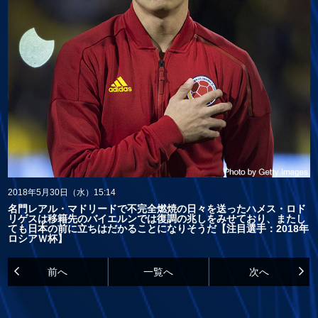
2018年5月30日（水）15:14
名門レアル・マドリードで不完全燃焼の日々を送ったハメス・ロド
リゲスは移籍先のバイエルンでは復調の兆しをみせており、またし
ても日本の前に立ちはだかることになりそうだ【注目選手：2018年
ロシアＷ杯】
前へ
一覧へ
次へ