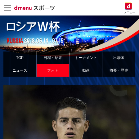
dメニュー
TOP
日程・結果
トーナメント
出場国
ニュース
フォト
動画
概要・歴史