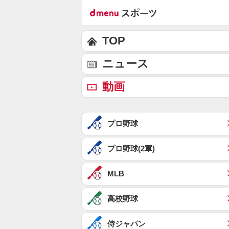
TOP
ニュース
動画
プロ野球
プロ野球(2軍)
MLB
高校野球
侍ジャパン