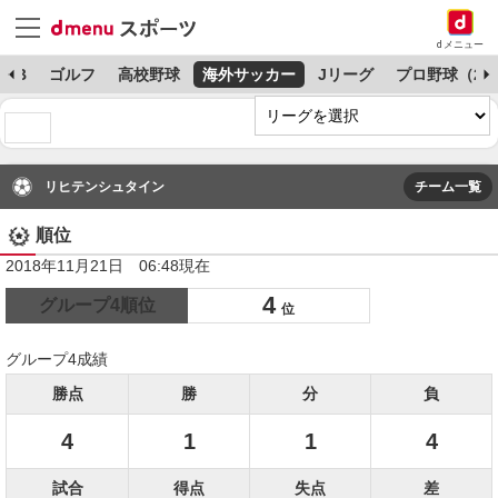
dメニュー
MLB
ゴルフ
高校野球
海外サッカー
Jリーグ
プロ野球（2
リヒテンシュタイン
チーム一覧
順位
2018年11月21日 06:48現在
4
グループ4順位
位
グループ4成績
勝点
勝
分
負
4
1
1
4
試合
得点
失点
差