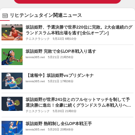
リヒテンシュタイン関連ニュース
坂詰姫野、予選決勝で世界220位に完敗。2大会連続のグ
ランドスラム本戦出場を逃す[全仏オープン]
テニスクラシック 5月22日 6時10分
坂詰姫野 完敗で全仏OP本戦入り逃す
tennis365.net 5月21日 21時58分
【速報中】坂詰姫野vsプリダンキナ
tennis365.net 5月21日 17時38分
坂詰姫野が世界241位とのフルセットマッチを制して予
選決勝に進出！全豪に続くグランドスラム本戦入りへ王
手[全仏オープン]
テニスクラシック 5月20日 21時0分
坂詰姫野 熱戦制し全仏OP本戦王手
tennis365.net 5月20日 20時48分