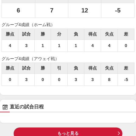
6
7
12
-5
グループ4成績（ホーム戦）
勝点
試合
勝
分
負
得点
失点
差
4
3
1
1
1
4
4
0
グループ4成績（アウェイ戦）
勝点
試合
勝
引
負
得点
失点
差
0
3
0
0
3
3
8
-5
直近の試合日程
もっと見る