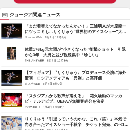
ジョージア関連ニュース
「まだ着替えてなかったんかい！」三浦璃来が木原龍一
にツッコミも…りくりゅう“世界初のアイスショー”大成
功の舞台裏「やりたいことをすべて詰め込んだ」
Number Web 8月7日 17時1分
体重176kg元大関が“小さくなった”衝撃ショット 引退
から3年…大男と並び視線集中「珍しい」
THE ANSWER 8月7日 12時3分
【フィギュア】〝りくりゅう〟プロデュース公演に海外
驚嘆 ロシアメディアも「異例」と高評価
東スポWEB 8月7日 5時0分
「スタジアムから歓声が消える」 花火騒動のマッカ
ビ・テルアビブ、UEFAが無観客処分を決定
theWORLD 8月4日 17時0分
りくりゅう「引退っていうのかな、これ（笑）」本気で
向き合ったアイスショー千秋楽 チケット完売、のべ1.8