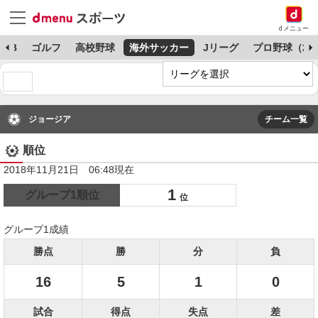
dメニュー
MLB
ゴルフ
高校野球
海外サッカー
Jリーグ
プロ野球（2
ジョージア
チーム一覧
順位
2018年11月21日 06:48現在
1
グループ1順位
位
グループ1成績
勝点
勝
分
負
16
5
1
0
試合
得点
失点
差