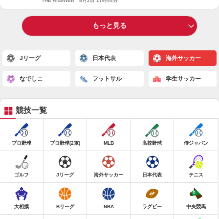
万人来場 三浦さん涙「私達だけではできなかった」
THE ANSWER 8月2日 17時44分
もっと見る
Jリーグ
日本代表
海外サッカー
なでしこ
フットサル
学生サッカー
競技一覧
プロ野球
プロ野球(2軍)
MLB
高校野球
侍ジャパン
ゴルフ
Jリーグ
海外サッカー
日本代表
テニス
大相撲
Bリーグ
NBA
ラグビー
中央競馬