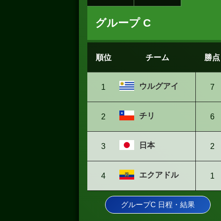
グループ C
順位
チーム
勝点
ウルグアイ
1
7
チリ
2
6
日本
3
2
エクアドル
4
1
グループC 日程・結果