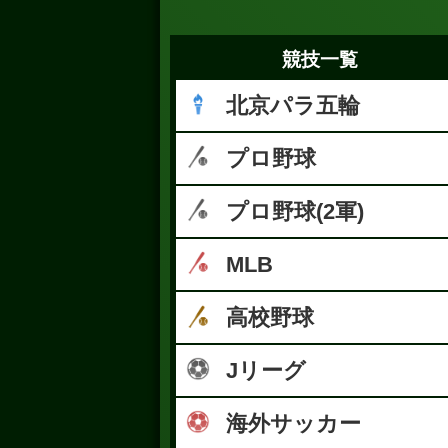
競技一覧
北京パラ五輪
プロ野球
プロ野球(2軍)
MLB
高校野球
Jリーグ
海外サッカー