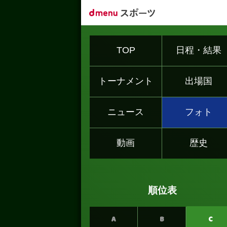
TOP
日程・結果
トーナメント
出場国
ニュース
フォト
動画
歴史
順位表
A
B
C