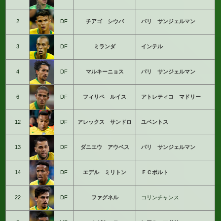
2
DF
チアゴ シウバ
パリ サンジェルマン
3
DF
ミランダ
インテル
4
DF
マルキーニョス
パリ サンジェルマン
6
DF
フィリペ ルイス
アトレティコ マドリー
12
DF
アレックス サンドロ
ユベントス
13
DF
ダニエウ アウベス
パリ サンジェルマン
14
DF
エデル ミリトン
ＦＣポルト
22
DF
ファグネル
コリンチャンス