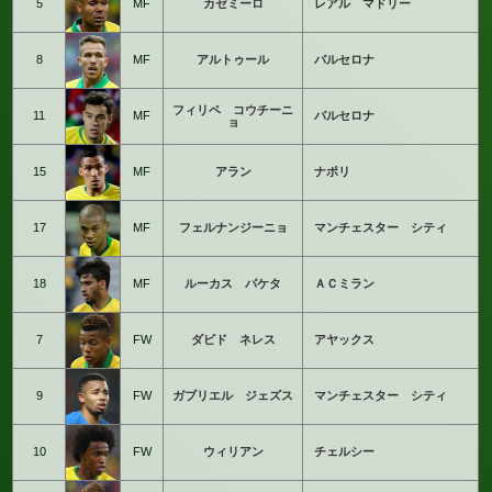
5
MF
カゼミーロ
レアル マドリー
8
MF
アルトゥール
バルセロナ
フィリペ コウチーニ
11
MF
バルセロナ
ョ
15
MF
アラン
ナポリ
17
MF
フェルナンジーニョ
マンチェスター シティ
18
MF
ルーカス パケタ
ＡＣミラン
7
FW
ダビド ネレス
アヤックス
9
FW
ガブリエル ジェズス
マンチェスター シティ
10
FW
ウィリアン
チェルシー