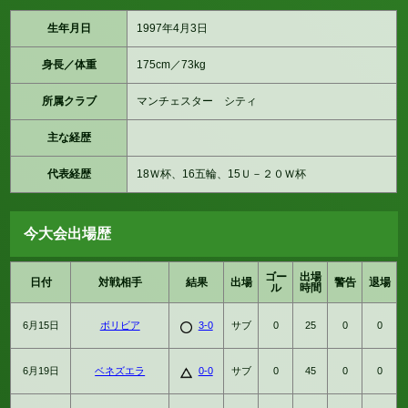
生年月日
1997年4月3日
身長／体重
175cm／73kg
所属クラブ
マンチェスター シティ
主な経歴
代表経歴
18Ｗ杯、16五輪、15Ｕ－２０Ｗ杯
今大会出場歴
ゴー
出場
日付
対戦相手
結果
出場
警告
退場
ル
時間
6月15日
ボリビア
3-0
サブ
0
25
0
0
6月19日
ベネズエラ
0-0
サブ
0
45
0
0