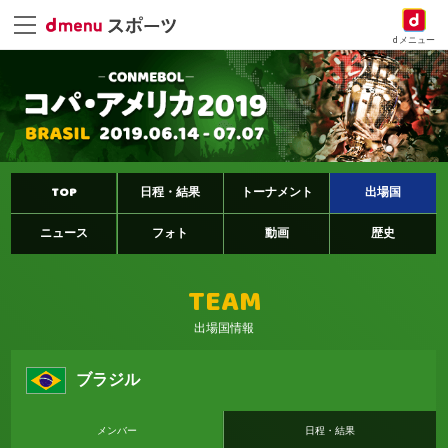
dメニュー
TOP
日程・結果
トーナメント
出場国
ニュース
フォト
動画
歴史
TEAM
出場国情報
ブラジル
メンバー
日程・結果