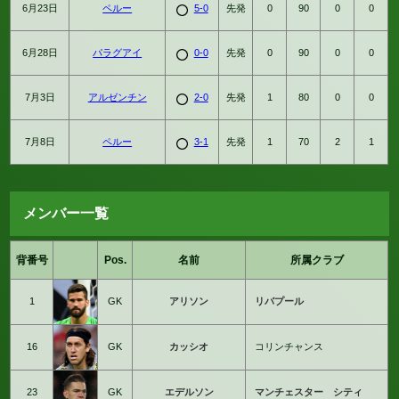
6月23日
ペルー
5-0
先発
0
90
0
0
6月28日
パラグアイ
0-0
先発
0
90
0
0
7月3日
アルゼンチン
2-0
先発
1
80
0
0
7月8日
ペルー
3-1
先発
1
70
2
1
メンバー一覧
背番号
Pos.
名前
所属クラブ
1
GK
アリソン
リバプール
16
GK
カッシオ
コリンチャンス
23
GK
エデルソン
マンチェスター シティ