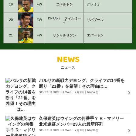
19
FW
エベルトン
グレミオ
ロベルト フィルミー
20
FW
リバプール
ノ
21
FW
リシャルリソン
エバートン
NEWS
ニュース
バルサの新戦力デヨング、クライフの14番を
断り「21番」を希望！その理由は…
SOCCER DIGEST Web 7月13日 6時57分
久保建英はウイングの何番手？ R・マドリー
北米遠征メンバー29人の最新序列
SOCCER DIGEST Web 7月13日 6時34分