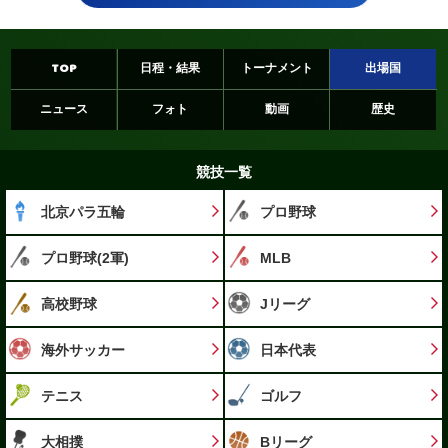
TOP
日程・結果
トーナメント
出場国
ニュース
フォト
動画
歴史
競技一覧
北京パラ五輪
プロ野球
プロ野球(2軍)
MLB
高校野球
Jリーグ
海外サッカー
日本代表
テニス
ゴルフ
大相撲
Bリーグ