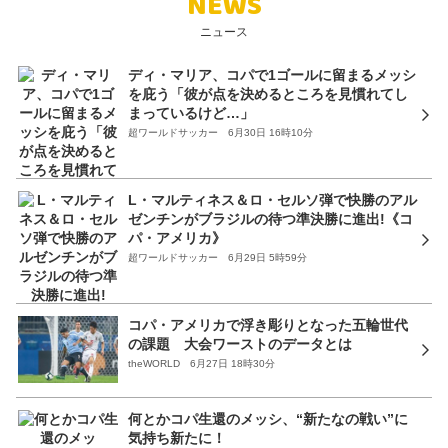
NEWS
ニュース
ディ・マリア、コパで1ゴールに留まるメッシ
を庇う「彼が点を決めるところを見慣れてし
まっているけど…」
超ワールドサッカー 6月30日 16時10分
L・マルティネス＆ロ・セルソ弾で快勝のアル
ゼンチンがブラジルの待つ準決勝に進出!《コ
パ・アメリカ》
超ワールドサッカー 6月29日 5時59分
コパ・アメリカで浮き彫りとなった五輪世代
の課題 大会ワーストのデータとは
theWORLD 6月27日 18時30分
何とかコパ生還のメッシ、“新たなの戦い”に
気持ち新たに！