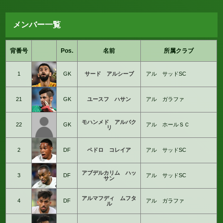
メンバー一覧
背番号
Pos.
名前
所属クラブ
1
GK
サード アルシーブ
アル サッドSC
21
GK
ユースフ ハサン
アル ガラファ
モハンメド アルバク
22
GK
アル ホールＳＣ
リ
2
DF
ペドロ コレイア
アル サッドSC
アブデルカリム ハッ
3
DF
アル サッドSC
サン
アルマフディ ムフタ
4
DF
アル ガラファ
ル