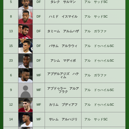
5
DF
タレク サルマン
アル サッドSC
8
DF
ハミド イスマイル
アル サッドSC
13
DF
タミーム アルムハザ
アル ガラファ
15
DF
バサム アルラウィ
アル ドゥハイルSC
23
DF
アシム マディボ
アル ドゥハイルSC
アブデルアジズ ハテ
6
MF
アル ガラファ
ィム
アブドゥラー アルア
9
MF
アル ドゥハイルSC
フラク
12
MF
カリム ブディアフ
アル ドゥハイルSC
14
MF
サレム アルハジリ
アル サッドSC