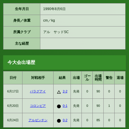
生年月日
1990年8月6日
身長／体重
cm／kg
所属クラブ
アル サッドSC
主な経歴
今大会出場歴
ゴー
出場
日付
対戦相手
結果
出場
警告
退場
ル
時間
6月17日
パラグアイ
2-2
先発
0
90
0
0
6月20日
コロンビア
0-1
先発
0
90
1
0
6月24日
アルゼンチン
0-2
先発
0
85
0
0