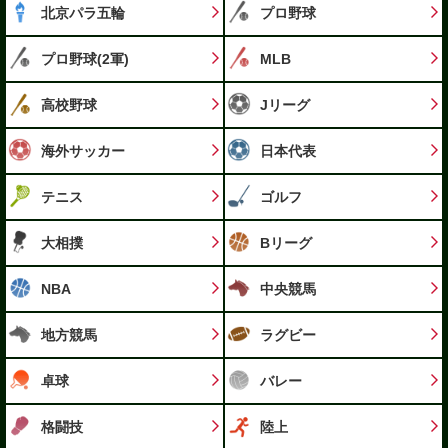
北京パラ五輪
プロ野球
プロ野球(2軍)
MLB
高校野球
Jリーグ
海外サッカー
日本代表
テニス
ゴルフ
大相撲
Bリーグ
NBA
中央競馬
地方競馬
ラグビー
卓球
バレー
格闘技
陸上