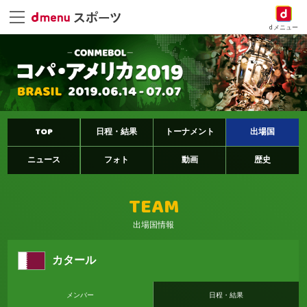
dメニュー
TOP
日程・結果
トーナメント
出場国
ニュース
フォト
動画
歴史
TEAM
出場国情報
カタール
メンバー
日程・結果