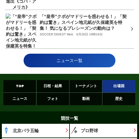
「“皇帝”クボがマドリーを惑わせる！」「契
約は驚き」スペイン地元紙が久保建英を特
集！ 気になるプレシーズンの動向は？
SOCCER DIGEST Web 6月28日 19時16分
ニュース一覧
TOP
日程・結果
トーナメント
出場国
ニュース
フォト
動画
歴史
競技一覧
北京パラ五輪
プロ野球