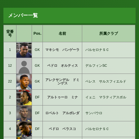
メンバー一覧
背番
Pos.
名前
所属クラブ
号
1
GK
マキシモ バンゲーラ
バルセロナＳＣ
12
GK
ペドロ オルティス
デルフィンSC
アレクサンデル ドミ
22
GK
ベレス サルスフィエルド
ンゲス
2
DF
アルトゥーロ ミナ
イェニ マラティアスポル
3
DF
ロベルト アルボレダ
サンパウロ
4
DF
ペドロ ベラスコ
バルセロナＳＣ