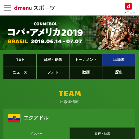
dメニュー
TOP
日程・結果
トーナメント
出場国
ニュース
フォト
動画
歴史
TEAM
出場国情報
エクアドル
メンバー
日程・結果