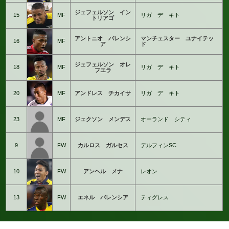
ジェフェルソン イン
15
MF
リガ デ キト
トリアゴ
アントニオ バレンシ
マンチェスター ユナイテッ
16
MF
ア
ド
ジェフェルソン オレ
18
MF
リガ デ キト
フエラ
20
MF
アンドレス チカイサ
リガ デ キト
23
MF
ジェクソン メンデス
オーランド シティ
9
FW
カルロス ガルセス
デルフィンSC
10
FW
アンヘル メナ
レオン
13
FW
エネル バレンシア
ティグレス