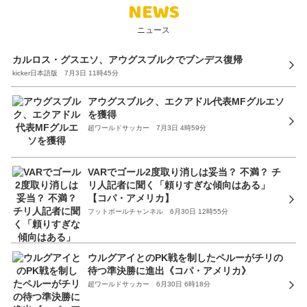
NEWS
ニュース
カルロス・グスエソ、アウグスブルクでブンデス復帰
kicker日本語版 7月3日 11時45分
アウグスブルク、エクアドル代表MFグルエソ
を獲得
超ワールドサッカー 7月3日 4時59分
VARでゴール2度取り消しは妥当？ 不満？ チ
リ人記者に聞く「頼りすぎな傾向はある」
【コパ・アメリカ】
フットボールチャンネル 6月30日 12時55分
ウルグアイとのPK戦を制したペルーがチリの
待つ準決勝に進出《コパ・アメリカ》
超ワールドサッカー 6月30日 6時18分