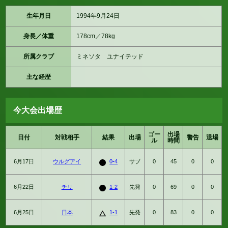
生年月日
1994年9月24日
身長／体重
178cm／78kg
所属クラブ
ミネソタ ユナイテッド
主な経歴
今大会出場歴
ゴー
出場
日付
対戦相手
結果
出場
警告
退場
ル
時間
6月17日
ウルグアイ
0-4
サブ
0
45
0
0
6月22日
チリ
1-2
先発
0
69
0
0
6月25日
日本
1-1
先発
0
83
0
0