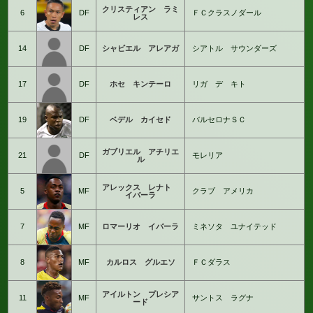
クリスティアン ラミ
6
DF
ＦＣクラスノダール
レス
14
DF
シャビエル アレアガ
シアトル サウンダーズ
17
DF
ホセ キンテーロ
リガ デ キト
19
DF
ベデル カイセド
バルセロナＳＣ
ガブリエル アチリエ
21
DF
モレリア
ル
アレックス レナト
5
MF
クラブ アメリカ
イバーラ
7
MF
ロマーリオ イバーラ
ミネソタ ユナイテッド
8
MF
カルロス グルエソ
ＦＣダラス
アイルトン プレシア
11
MF
サントス ラグナ
ード