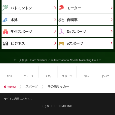
バドミントン
モーター
水泳
自転車
学生スポーツ
Doスポーツ
ビジネス
eスポーツ
データ提供：Data Stadium ／ © International Sports Marketing Co.,Ltd.
TOP
ニュース
天気
スポーツ
占い
すべて
スポーツ
その他サッカー
サイトご利用にあたって
(C) NTT DOCOMO, INC.