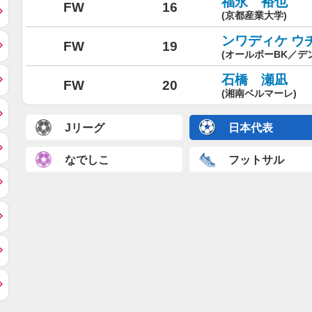
福永 裕也
FW
16
(京都産業大学)
ンワディケ ウ
FW
19
(オールボーBK／デ
石橋 瀬凪
FW
20
(湘南ベルマーレ)
Jリーグ
日本代表
なでしこ
フットサル