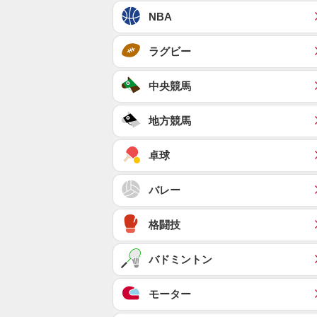
NBA
ラグビー
中央競馬
地方競馬
卓球
バレー
格闘技
バドミントン
モーター