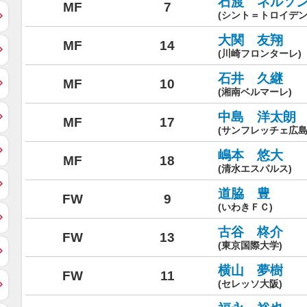
石渡 ネルソ
MF
7
(シント＝トロイデン
大関 友翔
MF
14
(川崎フロンターレ)
石井 久継
MF
10
(湘南ベルマーレ)
中島 洋太朗
MF
17
(サンフレッチェ広島
嶋本 悠大
MF
18
(清水エスパルス)
道脇 豊
FW
9
(いわきＦＣ)
古谷 柊介
FW
13
(東京国際大学)
横山 夢樹
FW
11
(セレッソ大阪)