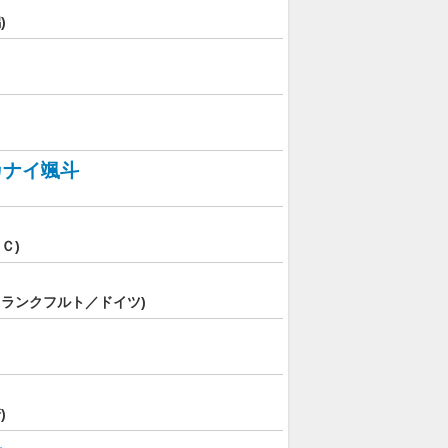
)
カナイ颯斗
Ｃ)
フランクフルト／ドイツ)
)