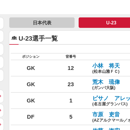
日本代表
U-23
U-23選手一覧
ポジション
背番号
小林 将天
GK
12
(松本山雅ＦＣ)
荒木 琉偉
GK
23
(ガンバ大阪)
ピサノ アレ
GK
1
(名古屋グランパス)
市原 吏音
DF
5
(AZアルクマール／