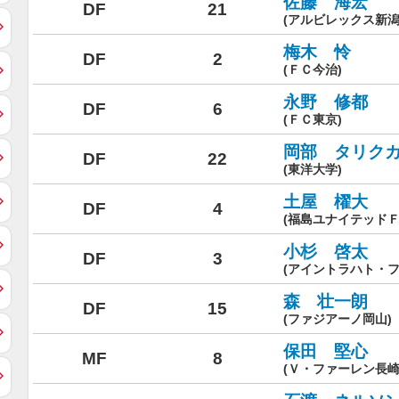
佐藤 海宏
DF
21
(アルビレックス新潟
梅木 怜
DF
2
(ＦＣ今治)
永野 修都
DF
6
(ＦＣ東京)
岡部 タリク
DF
22
(東洋大学)
土屋 櫂大
DF
4
(福島ユナイテッドＦ
小杉 啓太
DF
3
(アイントラハト・
森 壮一朗
DF
15
(ファジアーノ岡山)
保田 堅心
MF
8
(Ｖ・ファーレン長崎