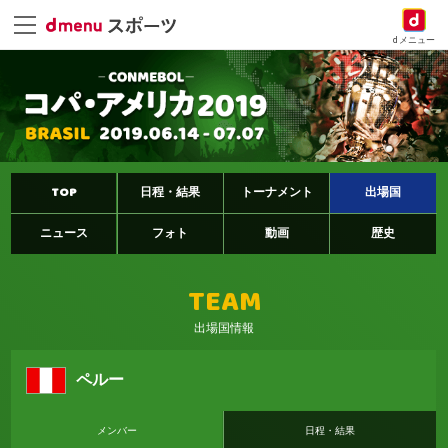
dメニュー
TOP
日程・結果
トーナメント
出場国
ニュース
フォト
動画
歴史
TEAM
出場国情報
ペルー
メンバー
日程・結果