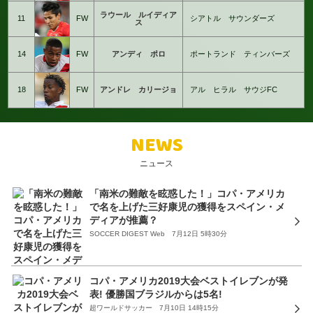
ラウール ルイディア
11
FW
シアトル サウンダーズ
ス
14
FW
アンディ ポロ
ポートランド ティンバーズ
18
FW
アンドレ カリージョ
アル ヒラル サウジFC
NEWS
ニュース
「南米の難敵を眩惑した！」コパ・アメリカ
で名を上げた三好康児の獲得をスペイン・メ
ディアが推薦？
SOCCER DIGEST Web 7月12日 5時30分
コパ・アメリカ2019大会ベストイレブンが発
表! 優勝国ブラジルからは5名!
超ワールドサッカー 7月10日 14時15分