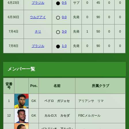
6月23日
ブラジル
0-5
サブ
0
45
0
0
6月30日
ウルグアイ
0-0
先発
0
90
0
0
7月4日
チリ
3-0
先発
1
50
0
0
7月8日
ブラジル
1-3
先発
0
90
0
0
メンバー一覧
背番
Pos.
名前
所属クラブ
号
1
GK
ペドロ ガジェセ
アリアンサ リマ
12
GK
カルロス カセダ
FBCメルガール
パトリシオ アルバレ