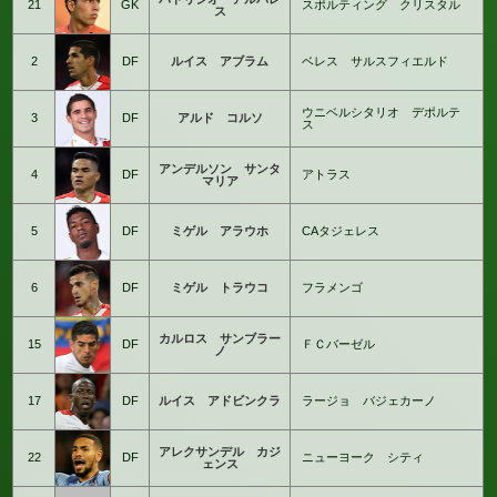
21
GK
スポルティング クリスタル
ス
2
DF
ルイス アブラム
ベレス サルスフィエルド
ウニベルシタリオ デポルテ
3
DF
アルド コルソ
ス
アンデルソン サンタ
4
DF
アトラス
マリア
5
DF
ミゲル アラウホ
CAタジェレス
6
DF
ミゲル トラウコ
フラメンゴ
カルロス サンブラー
15
DF
ＦＣバーゼル
ノ
17
DF
ルイス アドビンクラ
ラージョ バジェカーノ
アレクサンデル カジ
22
DF
ニューヨーク シティ
ェンス