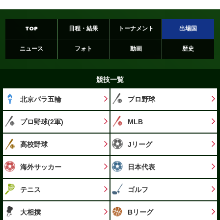
TOP
日程・結果
トーナメント
出場国
ニュース
フォト
動画
歴史
競技一覧
北京パラ五輪
プロ野球
プロ野球(2軍)
MLB
高校野球
Jリーグ
海外サッカー
日本代表
テニス
ゴルフ
大相撲
Bリーグ