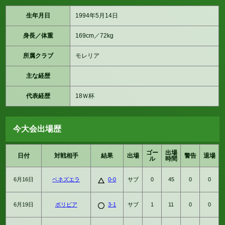
生年月日
1994年5月14日
身長／体重
169cm／72kg
所属クラブ
モレリア
主な経歴
代表経歴
18Ｗ杯
今大会出場歴
ゴー
出場
日付
対戦相手
結果
出場
警告
退場
ル
時間
6月16日
ベネズエラ
0-0
サブ
0
45
0
0
6月19日
ボリビア
3-1
サブ
1
11
0
0