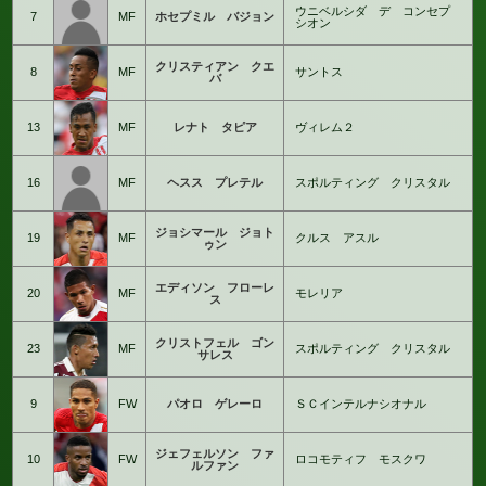
ウニベルシダ デ コンセプ
7
MF
ホセプミル バジョン
シオン
クリスティアン クエ
8
MF
サントス
バ
13
MF
レナト タピア
ヴィレム２
16
MF
ヘスス プレテル
スポルティング クリスタル
ジョシマール ジョト
19
MF
クルス アスル
ゥン
エディソン フローレ
20
MF
モレリア
ス
クリストフェル ゴン
23
MF
スポルティング クリスタル
サレス
9
FW
パオロ ゲレーロ
ＳＣインテルナシオナル
ジェフェルソン ファ
10
FW
ロコモティフ モスクワ
ルファン