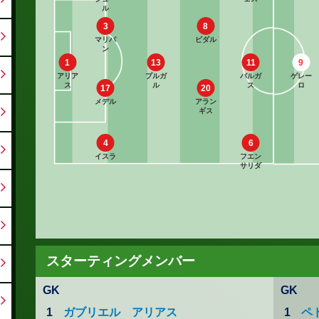
ル
3
8
マリパ
ビダル
ン
1
13
11
9
アリア
プルガ
バルガ
ゲレー
ス
ル
ス
ロ
17
20
メデル
アラン
ギス
4
6
イスラ
フエン
サリダ
スターティングメンバー
GK
GK
1
ガブリエル アリアス
1
ペ