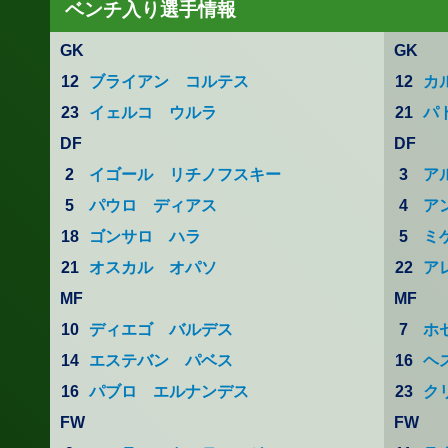
ベンチ入り選手情報
GK
GK
12
ブライアン コルテス
12
カ
23
イェルコ ウルラ
21
パ
DF
DF
2
イゴール リチノフスキー
3
ア
5
パウロ ディアス
4
ア
18
ゴンサロ ハラ
5
ミ
21
オスカル オパソ
22
ア
MF
MF
10
ディエゴ バルデス
7
ホ
14
エステバン パベス
16
ヘ
16
パブロ エルナンデス
23
ク
FW
FW