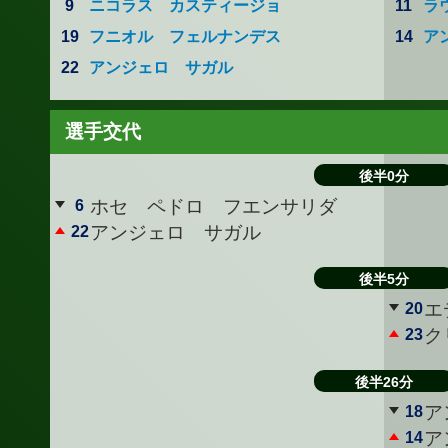
9
ニコラス カスティージョ
11
ラ
19
フニオル フェルナンデス
14
ア
22
アンジェロ サガル
選手交代
後半0分
6
ホセ ペドロ フエンサリダ
22
アンジェロ サガル
後半5分
20
エ
23
ク
後半26分
18
ア
14
ア