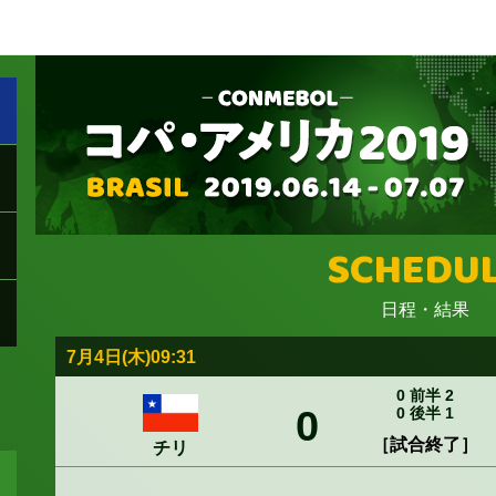
SCHEDU
日程・結果
7月4日(木)09:31
0 前半 2
0
0 後半 1
［試合終了］
チリ