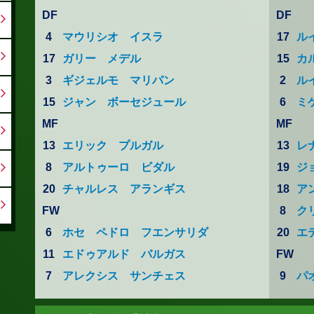
DF
DF
4
マウリシオ イスラ
17
ル
17
ガリー メデル
15
カ
3
ギジェルモ マリパン
2
ル
15
ジャン ボーセジュール
6
ミ
MF
MF
13
エリック プルガル
13
レ
8
アルトゥーロ ビダル
19
ジ
20
チャルレス アランギス
18
ア
FW
8
ク
6
ホセ ペドロ フエンサリダ
20
エ
11
エドゥアルド バルガス
FW
7
アレクシス サンチェス
9
パ