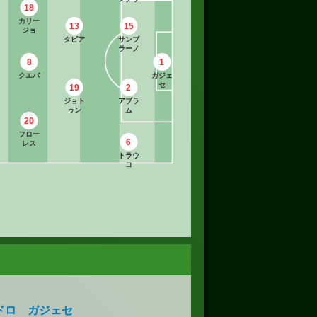
18
カリー
13
15
ジョ
タピア
サンブ
ラーノ
8
1
クエバ
ガジェ
セ
19
2
ジョト
アブラ
ゥン
ム
20
フロー
6
レス
トラウ
コ
ドロ ガジェセ