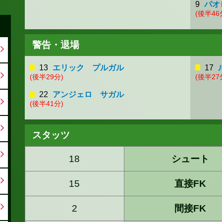
9
パオ
(後半46
警告・退場
13
エリック プルガル
17
(後半29分)
(後半27
22
アンジェロ サガル
(後半41分)
スタッツ
18
シュート
15
直接FK
2
間接FK