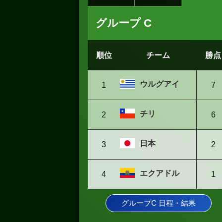
グループ C
順位
チーム
勝点
ウルグアイ
1
7
チリ
2
6
日本
3
2
エクアドル
4
1
グループC 日程・結果