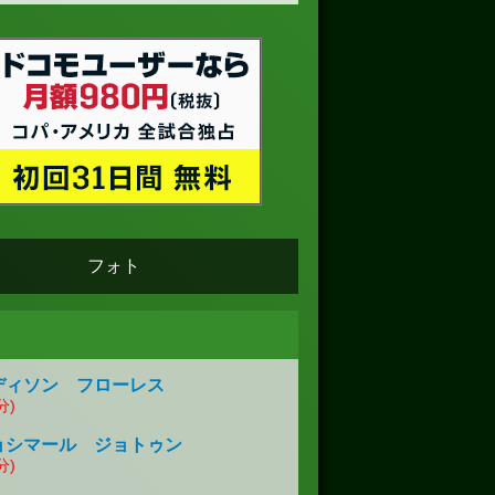
フォト
ディソン フローレス
分)
ョシマール ジョトゥン
分)