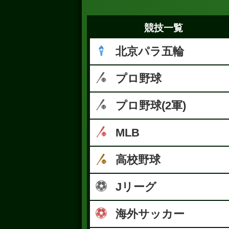
競技一覧
北京パラ五輪
プロ野球
プロ野球(2軍)
MLB
高校野球
Jリーグ
海外サッカー