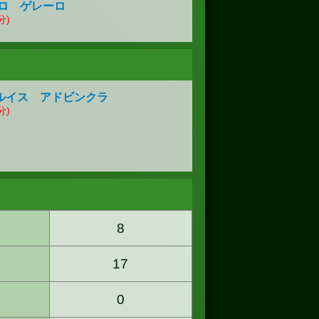
ロ ゲレーロ
分)
ルイス アドビンクラ
分)
8
17
0