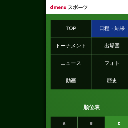
TOP
日程・結果
トーナメント
出場国
ニュース
フォト
動画
歴史
順位表
A
B
C