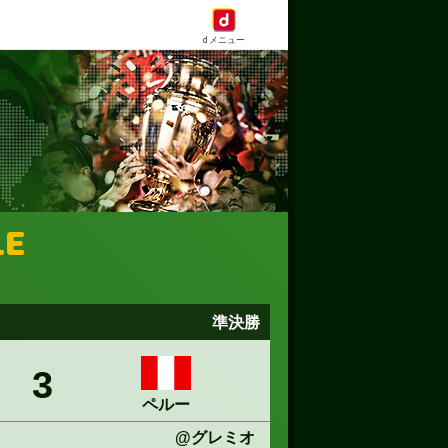
dメニュー
LE
準決勝
3
ペルー
@グレミオ