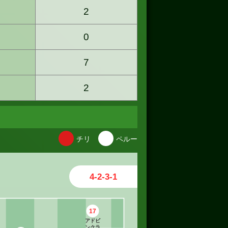
2
0
7
2
チリ
ペルー
4-2-3-1
17
アドビ
ンクラ