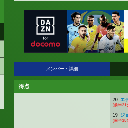
メンバー・詳細
得点
20
エ
(前半21
19
ジ
(前半38