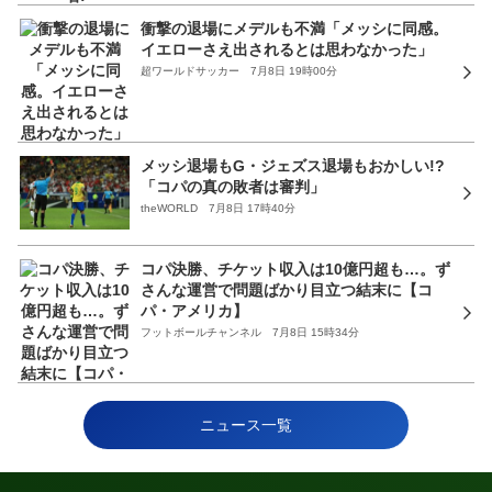
衝撃の退場にメデルも不満「メッシに同感。
イエローさえ出されるとは思わなかった」
超ワールドサッカー 7月8日 19時00分
メッシ退場もG・ジェズス退場もおかしい!?
「コパの真の敗者は審判」
theWORLD 7月8日 17時40分
コパ決勝、チケット収入は10億円超も…。ず
さんな運営で問題ばかり目立つ結末に【コ
パ・アメリカ】
フットボールチャンネル 7月8日 15時34分
ニュース一覧