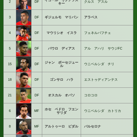
イゴール リチノフス
2
DF
クルス アスル
キー
3
DF
ギジェルモ マリパン
アラベス
4
DF
マウリシオ イスラ
フェネルバフチェ
5
DF
パウロ ディアス
アル アハリ サウジFC
ジャン ボーセジュー
15
DF
ウニベルシダ チリ
ル
18
DF
ゴンサロ ハラ
エストゥディアンテス
21
DF
オスカル オパソ
コロコロ
ホセ ペドロ フエン
6
MF
ウニベルシダ カトリカ
サリダ
8
MF
アルトゥーロ ビダル
バルセロナ