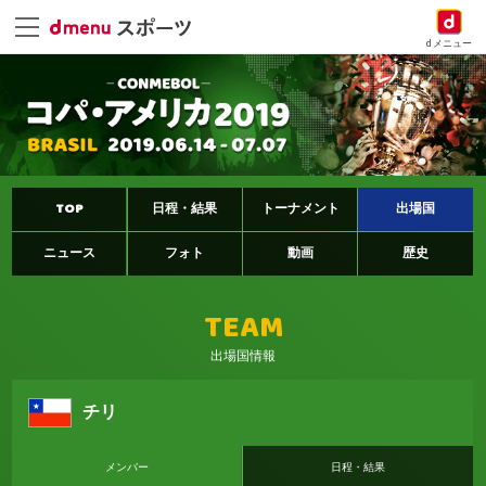
dメニュー
TOP
日程・結果
トーナメント
出場国
ニュース
フォト
動画
歴史
TEAM
出場国情報
チリ
メンバー
日程・結果