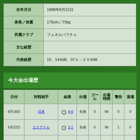
生年月日
1988年6月12日
身長／体重
176cm／75kg
所属クラブ
フェネルバフチェ
主な経歴
代表経歴
10、14Ｗ杯、07Ｕ－２０Ｗ杯
今大会出場歴
ゴー
出場
日付
対戦相手
結果
出場
警告
退場
ル
時間
6月18日
日本
4-0
先発
0
90
0
0
6月22日
エクアドル
2-1
先発
0
90
1
0