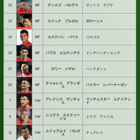
10
MF
ディエゴ バルデス
サントス ラグナ
13
MF
エリック プルガル
ボローニャ
14
MF
エステバン パベス
コロコロ
16
MF
パブロ エルナンデス
インデペンディエンテ
17
MF
ガリー メデル
ベシクタシュ
チャルレス アランギ
20
MF
バイヤー レバークーゼン
ス
アレクシス サンチェ
マンチェスター ユナイテッ
7
FW
ス
ド
ニコラス カスティー
9
FW
クラブ アメリカ
ジョ
エドゥアルド バルガ
11
FW
ティグレス
ス