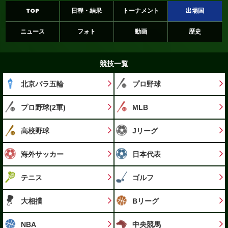
TOP
日程・結果
トーナメント
出場国
ニュース
フォト
動画
歴史
競技一覧
北京パラ五輪
プロ野球
プロ野球(2軍)
MLB
高校野球
Jリーグ
海外サッカー
日本代表
テニス
ゴルフ
大相撲
Bリーグ
NBA
中央競馬