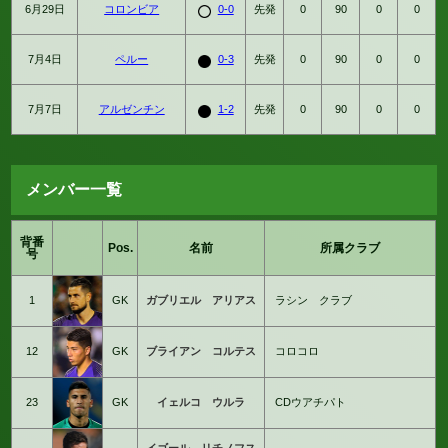
6月29日
コロンビア
0-0
先発
0
90
0
0
7月4日
ペルー
0-3
先発
0
90
0
0
7月7日
アルゼンチン
1-2
先発
0
90
0
0
メンバー一覧
背番
Pos.
名前
所属クラブ
号
1
GK
ガブリエル アリアス
ラシン クラブ
12
GK
ブライアン コルテス
コロコロ
23
GK
イェルコ ウルラ
CDウアチパト