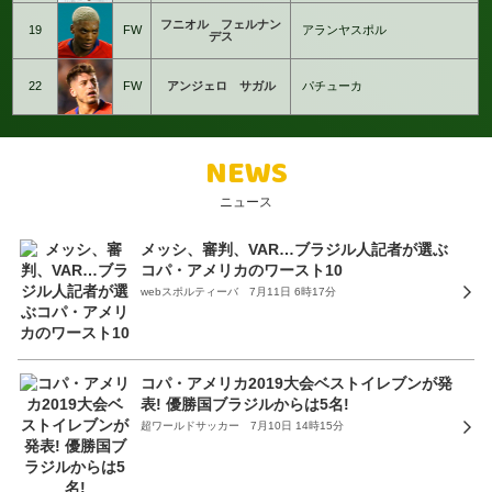
フニオル フェルナン
19
FW
アランヤスポル
デス
22
FW
アンジェロ サガル
パチューカ
NEWS
ニュース
メッシ、審判、VAR…ブラジル人記者が選ぶ
コパ・アメリカのワースト10
webスポルティーバ 7月11日 6時17分
コパ・アメリカ2019大会ベストイレブンが発
表! 優勝国ブラジルからは5名!
超ワールドサッカー 7月10日 14時15分