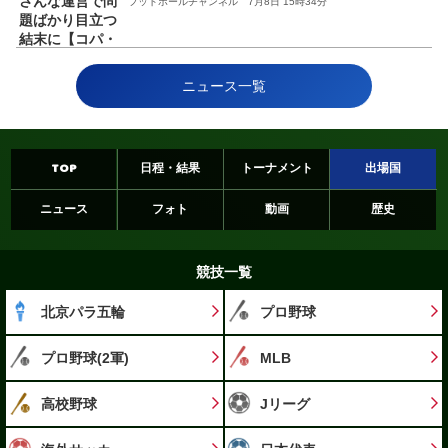
フットボールチャンネル 7月8日 15時34分
ニュース一覧
TOP
日程・結果
トーナメント
出場国
ニュース
フォト
動画
歴史
競技一覧
北京パラ五輪
プロ野球
プロ野球(2軍)
MLB
高校野球
Jリーグ