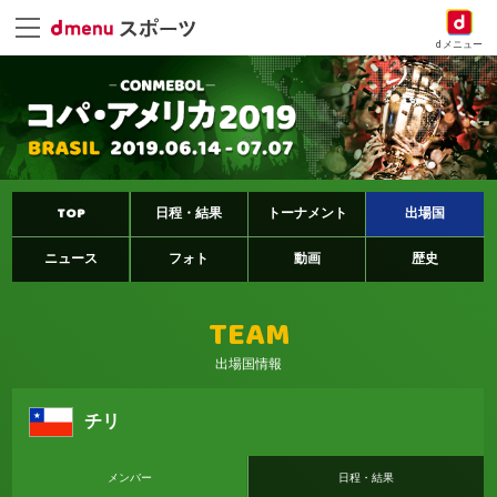
dメニュー
TOP
日程・結果
トーナメント
出場国
ニュース
フォト
動画
歴史
TEAM
出場国情報
チリ
メンバー
日程・結果