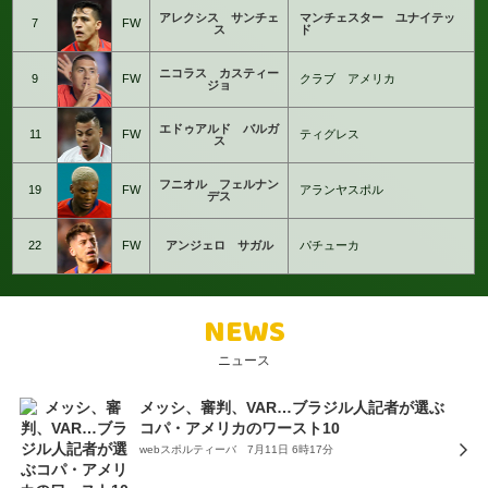
アレクシス サンチェ
マンチェスター ユナイテッ
7
FW
ス
ド
ニコラス カスティー
9
FW
クラブ アメリカ
ジョ
エドゥアルド バルガ
11
FW
ティグレス
ス
フニオル フェルナン
19
FW
アランヤスポル
デス
22
FW
アンジェロ サガル
パチューカ
NEWS
ニュース
メッシ、審判、VAR…ブラジル人記者が選ぶ
コパ・アメリカのワースト10
webスポルティーバ 7月11日 6時17分