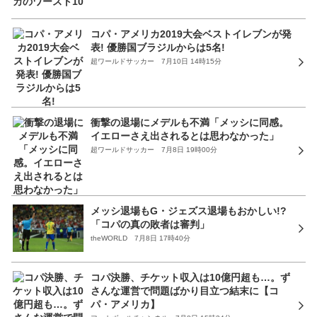
コパ・アメリカ2019大会ベストイレブンが発
表! 優勝国ブラジルからは5名!
超ワールドサッカー 7月10日 14時15分
衝撃の退場にメデルも不満「メッシに同感。
イエローさえ出されるとは思わなかった」
超ワールドサッカー 7月8日 19時00分
メッシ退場もG・ジェズス退場もおかしい!?
「コパの真の敗者は審判」
theWORLD 7月8日 17時40分
コパ決勝、チケット収入は10億円超も…。ず
さんな運営で問題ばかり目立つ結末に【コ
パ・アメリカ】