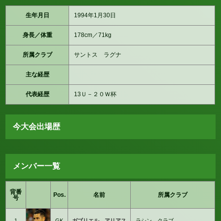
生年月日
1994年1月30日
身長／体重
178cm／71kg
所属クラブ
サントス ラグナ
主な経歴
代表経歴
13Ｕ－２０Ｗ杯
今大会出場歴
メンバー一覧
背番
Pos.
名前
所属クラブ
号
1
GK
ガブリエル アリアス
ラシン クラブ