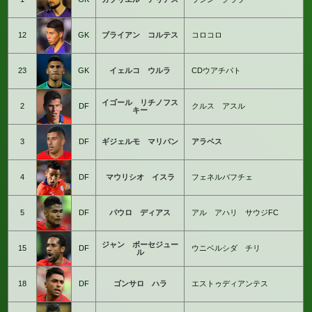
12
GK
ブライアン コルテス
コロコロ
23
GK
イェルコ ウルラ
CDウアチパト
イゴール リチノフス
2
DF
クルス アスル
キー
3
DF
ギジェルモ マリパン
アラベス
4
DF
マウリシオ イスラ
フェネルバフチェ
5
DF
パウロ ディアス
アル アハリ サウジFC
ジャン ボーセジュー
15
DF
ウニベルシダ チリ
ル
18
DF
ゴンサロ ハラ
エストゥディアンテス