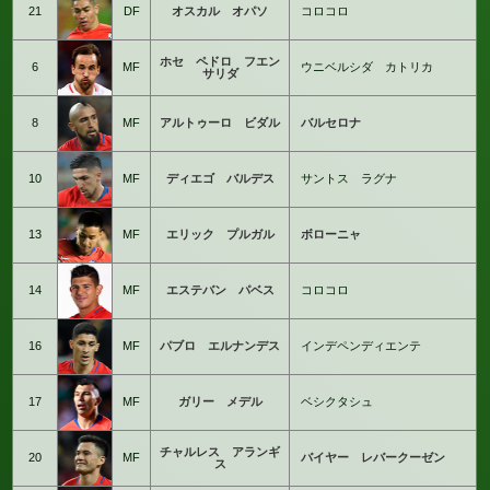
21
DF
オスカル オパソ
コロコロ
ホセ ペドロ フエン
6
MF
ウニベルシダ カトリカ
サリダ
8
MF
アルトゥーロ ビダル
バルセロナ
10
MF
ディエゴ バルデス
サントス ラグナ
13
MF
エリック プルガル
ボローニャ
14
MF
エステバン パベス
コロコロ
16
MF
パブロ エルナンデス
インデペンディエンテ
17
MF
ガリー メデル
ベシクタシュ
チャルレス アランギ
20
MF
バイヤー レバークーゼン
ス