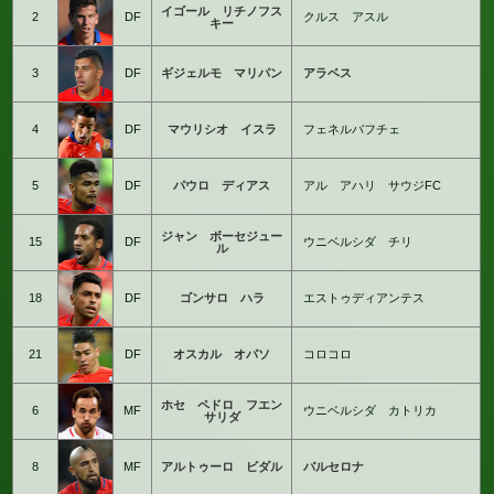
イゴール リチノフス
2
DF
クルス アスル
キー
3
DF
ギジェルモ マリパン
アラベス
4
DF
マウリシオ イスラ
フェネルバフチェ
5
DF
パウロ ディアス
アル アハリ サウジFC
ジャン ボーセジュー
15
DF
ウニベルシダ チリ
ル
18
DF
ゴンサロ ハラ
エストゥディアンテス
21
DF
オスカル オパソ
コロコロ
ホセ ペドロ フエン
6
MF
ウニベルシダ カトリカ
サリダ
8
MF
アルトゥーロ ビダル
バルセロナ