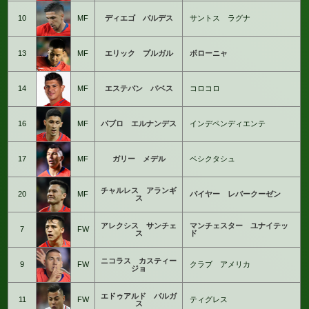
10
MF
ディエゴ バルデス
サントス ラグナ
13
MF
エリック プルガル
ボローニャ
14
MF
エステバン パベス
コロコロ
16
MF
パブロ エルナンデス
インデペンディエンテ
17
MF
ガリー メデル
ベシクタシュ
チャルレス アランギ
20
MF
バイヤー レバークーゼン
ス
アレクシス サンチェ
マンチェスター ユナイテッ
7
FW
ス
ド
ニコラス カスティー
9
FW
クラブ アメリカ
ジョ
エドゥアルド バルガ
11
FW
ティグレス
ス