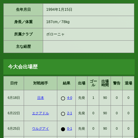
生年月日
1994年1月15日
身長／体重
187cm／78kg
所属クラブ
ボローニャ
主な経歴
今大会出場歴
ゴー
出場
日付
対戦相手
結果
出場
警告
退場
ル
時間
6月18日
日本
4-0
先発
1
90
0
0
6月22日
エクアドル
2-1
先発
0
90
0
0
6月25日
ウルグアイ
0-1
先発
0
90
0
0