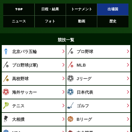
TOP
日程・結果
トーナメント
出場国
ニュース
フォト
動画
歴史
競技一覧
北京パラ五輪
プロ野球
プロ野球(2軍)
MLB
高校野球
Jリーグ
海外サッカー
日本代表
テニス
ゴルフ
大相撲
Bリーグ