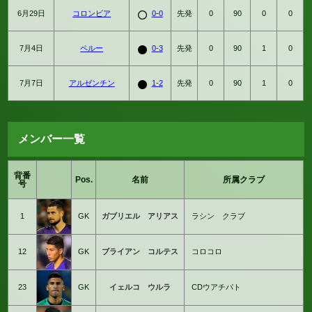
6月29日
コロンビア
0-0
先発
0
90
0
0
7月4日
ペルー
0-3
先発
0
90
1
0
7月7日
アルゼンチン
1-2
先発
0
90
1
0
メンバー一覧
背番
Pos.
名前
所属クラブ
号
1
GK
ガブリエル アリアス
ラシン クラブ
12
GK
ブライアン コルテス
コロコロ
23
GK
イェルコ ウルラ
CDウアチパト