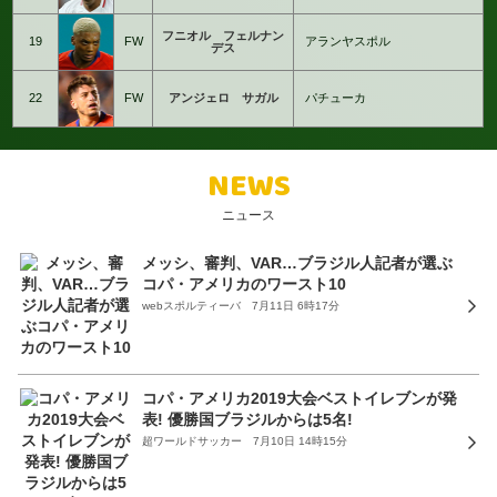
フニオル フェルナン
19
FW
アランヤスポル
デス
22
FW
アンジェロ サガル
パチューカ
NEWS
ニュース
メッシ、審判、VAR…ブラジル人記者が選ぶ
コパ・アメリカのワースト10
webスポルティーバ 7月11日 6時17分
コパ・アメリカ2019大会ベストイレブンが発
表! 優勝国ブラジルからは5名!
超ワールドサッカー 7月10日 14時15分