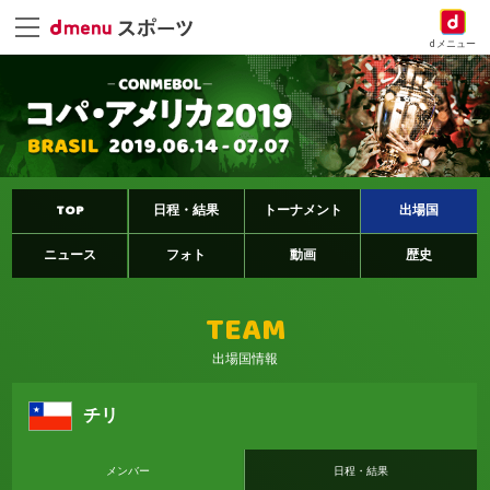
dメニュー
TOP
日程・結果
トーナメント
出場国
ニュース
フォト
動画
歴史
TEAM
出場国情報
チリ
メンバー
日程・結果