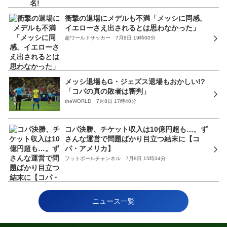
衝撃の退場にメデルも不満「メッシに同感。
イエローさえ出されるとは思わなかった」
超ワールドサッカー 7月8日 19時00分
メッシ退場もG・ジェズス退場もおかしい!?
「コパの真の敗者は審判」
theWORLD 7月8日 17時40分
コパ決勝、チケット収入は10億円超も…。ず
さんな運営で問題ばかり目立つ結末に【コ
パ・アメリカ】
フットボールチャンネル 7月8日 15時34分
ニュース一覧