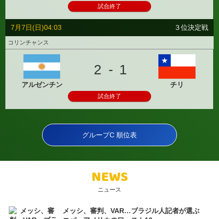
試合終了
7月7日(日)04:03
３位決定戦
コリンチャンス
2 - 1
アルゼンチン
チリ
試合終了
グループC 順位表
NEWS
ニュース
メッシ、審判、VAR…ブラジル人記者が選ぶ