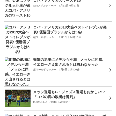
コパ・アメリカのワースト10
webスポルティーバ 7月11日 6時17分
コパ・アメリカ2019大会ベストイレブンが発
表! 優勝国ブラジルからは5名!
超ワールドサッカー 7月10日 14時15分
衝撃の退場にメデルも不満「メッシに同感。
イエローさえ出されるとは思わなかった」
超ワールドサッカー 7月8日 19時00分
メッシ退場もG・ジェズス退場もおかしい!?
「コパの真の敗者は審判」
theWORLD 7月8日 17時40分