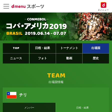
dメニュー
TOP
日程・結果
トーナメント
出場国
ニュース
フォト
動画
歴史
TEAM
出場国情報
チリ
メンバー
日程・結果