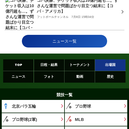
コパ決勝、チケット収入は10億円超も…。ず
さんな運営で問題ばかり目立つ結末に【コ
パ・アメリカ】
フットボールチャンネル 7月8日 15時34分
ニュース一覧
TOP
日程・結果
トーナメント
出場国
ニュース
フォト
動画
歴史
競技一覧
北京パラ五輪
プロ野球
プロ野球(2軍)
MLB