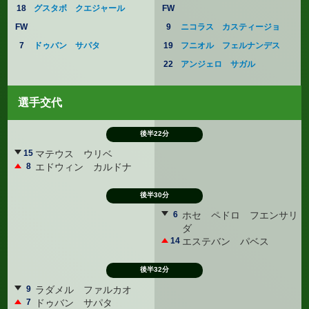
18
グスタボ クエジャール
FW
FW
9
ニコラス カスティージョ
7
ドゥバン サパタ
19
フニオル フェルナンデス
22
アンジェロ サガル
選手交代
後半22分
15
マテウス ウリベ
8
エドウィン カルドナ
後半30分
6
ホセ ペドロ フエンサリ
ダ
14
エステバン パベス
後半32分
9
ラダメル ファルカオ
7
ドゥバン サパタ