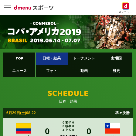
dメニュー
TOP
日程・結果
トーナメント
出場国
ニュース
フォト
動画
歴史
SCHEDULE
日程・結果
6月29日(土)08:22
準々決勝
0 前半 0
0 後半 0
0
0
4 ＰＫ 5