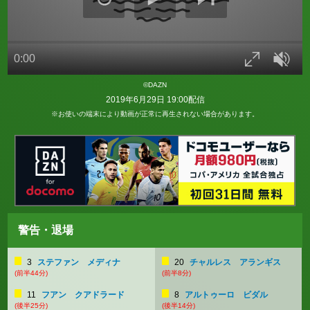
©DAZN
2019年6月29日 19:00配信
※お使いの端末により動画が正常に再生されない場合があります。
警告・退場
3
ステファン メディナ
20
チャルレス アランギス
(前半44分)
(前半8分)
11
フアン クアドラード
8
アルトゥーロ ビダル
(後半25分)
(後半14分)