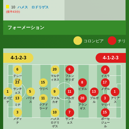
10
ハメス ロドリゲス
(後半43分)
フォーメーション
コロンビア
チリ
4-1-2-3
4-1-2-3
6
20
6
4
テシー
マルテ
フエン
イスラ
ジョ
ィネス
サリダ
23
15
8
17
サンチ
ウリベ
ビダル
メデル
1
5
9
11
13
1
ェス
13
11
20
3
オスピ
バリオ
ファル
バルガ
プルガ
アリア
ナ
ス
カオ
ス
ル
ス
ミナ
クアド
アラン
マリパ
ラード
ギス
ン
3
10
7
15
メディ
ハメス
サンチ
ボーセ
ナ
ロドリ
ェス
ジュー
ゲス
ル