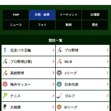
TOP
日程・結果
トーナメント
出場国
ニュース
フォト
動画
歴史
競技一覧
北京パラ五輪
プロ野球
プロ野球(2軍)
MLB
高校野球
Jリーグ
海外サッカー
日本代表
テニス
ゴルフ
大相撲
Bリーグ