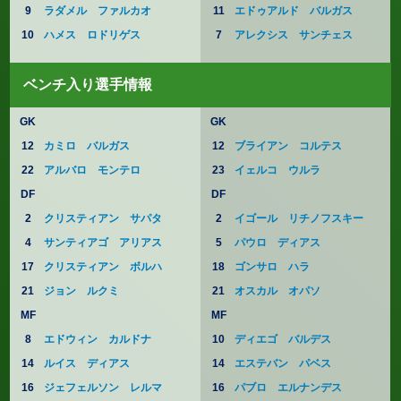
9
ラダメル ファルカオ
11
エドゥアルド バルガス
10
ハメス ロドリゲス
7
アレクシス サンチェス
ベンチ入り選手情報
GK
GK
12
カミロ バルガス
12
ブライアン コルテス
22
アルバロ モンテロ
23
イェルコ ウルラ
DF
DF
2
クリスティアン サパタ
2
イゴール リチノフスキー
4
サンティアゴ アリアス
5
パウロ ディアス
17
クリスティアン ボルハ
18
ゴンサロ ハラ
21
ジョン ルクミ
21
オスカル オパソ
MF
MF
8
エドウィン カルドナ
10
ディエゴ バルデス
14
ルイス ディアス
14
エステバン パベス
16
ジェフェルソン レルマ
16
パブロ エルナンデス