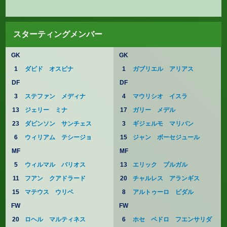
スターティングメンバー
GK
GK
1
ダビド オスピナ
1
ガブリエル アリアス
DF
DF
3
ステファン メディナ
4
マウリシオ イスラ
13
ジェリー ミナ
17
ガリー メデル
23
ダビンソン サンチェス
3
ギジェルモ マリパン
6
ウィリアム テシージョ
15
ジャン ボーセジュール
MF
MF
5
ウィルマル バリオス
13
エリック プルガル
11
フアン クアドラード
20
チャルレス アランギス
15
マテウス ウリベ
8
アルトゥーロ ビダル
FW
FW
20
ロヘル マルティネス
6
ホセ ペドロ フエンサリダ