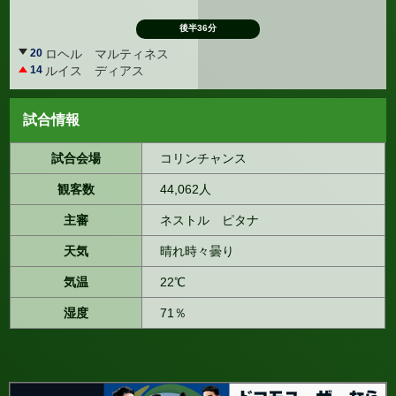
後半36分
20
ロヘル マルティネス
14
ルイス ディアス
試合情報
試合会場
コリンチャンス
観客数
44,062人
主審
ネストル ピタナ
天気
晴れ時々曇り
気温
22℃
湿度
71％