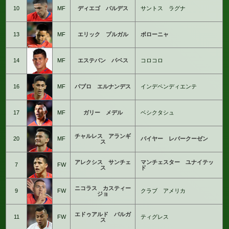
10
MF
ディエゴ バルデス
サントス ラグナ
13
MF
エリック プルガル
ボローニャ
14
MF
エステバン パベス
コロコロ
16
MF
パブロ エルナンデス
インデペンディエンテ
17
MF
ガリー メデル
ベシクタシュ
チャルレス アランギ
20
MF
バイヤー レバークーゼン
ス
アレクシス サンチェ
マンチェスター ユナイテッ
7
FW
ス
ド
ニコラス カスティー
9
FW
クラブ アメリカ
ジョ
エドゥアルド バルガ
11
FW
ティグレス
ス