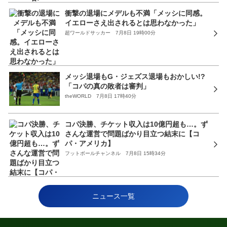
衝撃の退場にメデルも不満「メッシに同感。
イエローさえ出されるとは思わなかった」
超ワールドサッカー 7月8日 19時00分
メッシ退場もG・ジェズス退場もおかしい!?
「コパの真の敗者は審判」
theWORLD 7月8日 17時40分
コパ決勝、チケット収入は10億円超も…。ず
さんな運営で問題ばかり目立つ結末に【コ
パ・アメリカ】
フットボールチャンネル 7月8日 15時34分
ニュース一覧