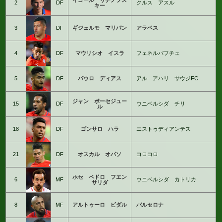
イゴール リチノフス
2
DF
クルス アスル
キー
3
DF
ギジェルモ マリパン
アラベス
4
DF
マウリシオ イスラ
フェネルバフチェ
5
DF
パウロ ディアス
アル アハリ サウジFC
ジャン ボーセジュー
15
DF
ウニベルシダ チリ
ル
18
DF
ゴンサロ ハラ
エストゥディアンテス
21
DF
オスカル オパソ
コロコロ
ホセ ペドロ フエン
6
MF
ウニベルシダ カトリカ
サリダ
8
MF
アルトゥーロ ビダル
バルセロナ