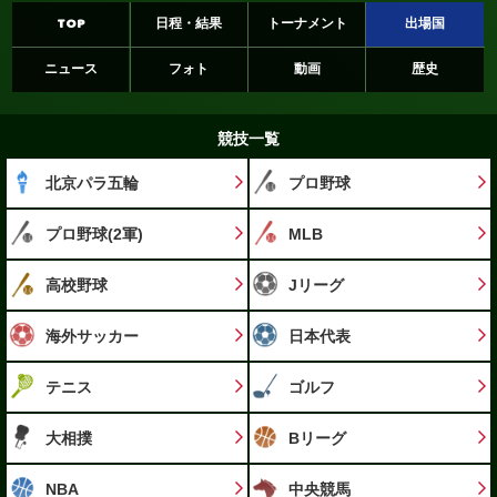
TOP
日程・結果
トーナメント
出場国
ニュース
フォト
動画
歴史
競技一覧
北京パラ五輪
プロ野球
プロ野球(2軍)
MLB
高校野球
Jリーグ
海外サッカー
日本代表
テニス
ゴルフ
大相撲
Bリーグ
NBA
中央競馬