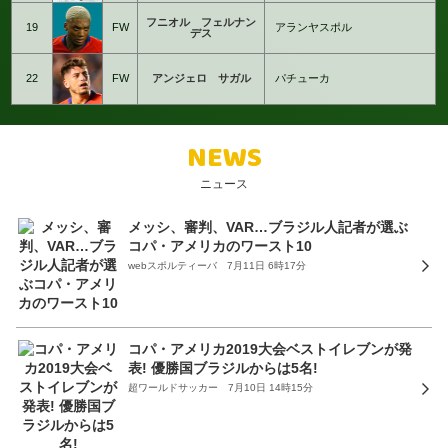
フニオル フェルナン
19
FW
アランヤスポル
デス
22
FW
アンジェロ サガル
パチューカ
NEWS
ニュース
メッシ、審判、VAR…ブラジル人記者が選ぶ
コパ・アメリカのワースト10
webスポルティーバ 7月11日 6時17分
コパ・アメリカ2019大会ベストイレブンが発
表! 優勝国ブラジルからは5名!
超ワールドサッカー 7月10日 14時15分