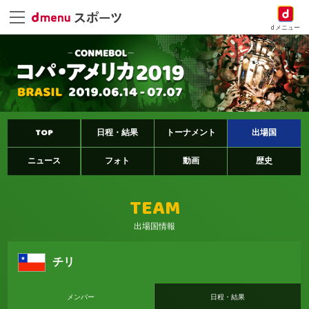
dメニュー
TOP
日程・結果
トーナメント
出場国
ニュース
フォト
動画
歴史
TEAM
出場国情報
チリ
メンバー
日程・結果