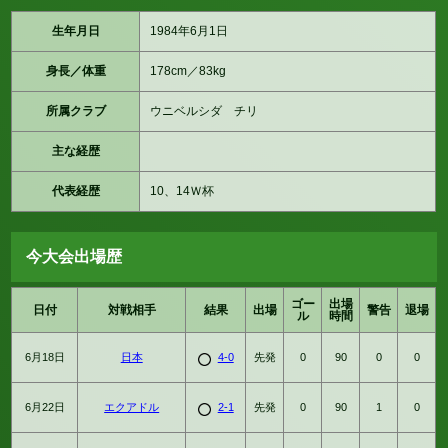
生年月日
1984年6月1日
身長／体重
178cm／83kg
所属クラブ
ウニベルシダ チリ
主な経歴
代表経歴
10、14Ｗ杯
今大会出場歴
ゴー
出場
日付
対戦相手
結果
出場
警告
退場
ル
時間
6月18日
日本
4-0
先発
0
90
0
0
6月22日
エクアドル
2-1
先発
0
90
1
0