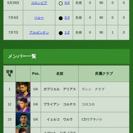
6月29日
コロンビア
0-0
先発
0
90
0
0
7月4日
ペルー
0-3
先発
0
90
0
0
7月7日
アルゼンチン
1-2
先発
0
90
1
0
メンバー一覧
背番
Pos.
名前
所属クラブ
号
1
GK
ガブリエル アリアス
ラシン クラブ
12
GK
ブライアン コルテス
コロコロ
23
GK
イェルコ ウルラ
CDウアチパト