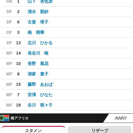
GK
1
山下 杏也加
DF
2
清水 梨紗
DF
6
古賀 塔子
DF
3
南 萌華
DF
13
北川 ひかる
MF
14
長谷川 唯
MF
10
長野 風花
MF
8
清家 貴子
MF
15
藤野 あおば
MF
7
宮澤 ひなた
MF
19
谷川 萌々子
AWAY
南アフリカ
スタメン
リザーブ