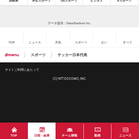
自転車
学生スポーツ
Doスポーツ
ビジネス
eスポーツ
データ提供：DataStadium Inc.
TOP
ニュース
天気
スポーツ
占い
すべて
スポーツ
サッカー日本代表
サイトご利用にあたって
(C) NTT DOCOMO, INC.
TOP
日程・結果
チーム情報
動画
ニュース