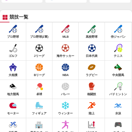
競技一覧
プロ野球
プロ野球(2軍)
MLB
高校野球
侍ジャパン
ゴルフ
Jリーグ
海外サッカー
日本代表
テニス
大相撲
Bリーグ
NBA
ラグビー
中央競馬
地方競馬
卓球
バレー
格闘技
バドミントン
モーター
フィギュア
ウィンター
陸上
水泳