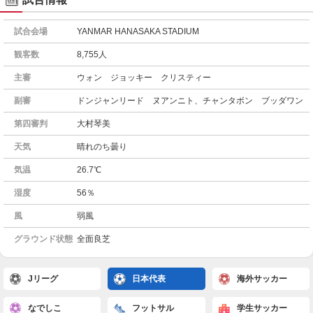
試合会場
YANMAR HANASAKA STADIUM
観客数
8,755人
主審
ウォン ジョッキー クリスティー
副審
ドンジャンリード ヌアンニト、チャンタボン ブッダワン
第四審判
大村琴美
天気
晴れのち曇り
気温
26.7℃
湿度
56％
風
弱風
グラウンド状態
全面良芝
Jリーグ
日本代表
海外サッカー
なでしこ
フットサル
学生サッカー