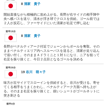
8
清家 貴子
開始直後ながら積極的に攻め上がる。長野が右サイドの相手陣中
央へ横パスを送り、清水が浮き球でクロスを供給。ゴール前では
２人が反応し、ファーサイドにいた清家が右足で押し込む
前半19分
8
清家 貴子
長野がペナルティアーク付近でジェーンからボールを奪取。その
ままペナルティエリア内へスルーパスを送ると、清家が走り込ん
で追い付く。そのままＡドラミニと１対１になり、ニアを狙って
右足を振り抜くと、今日２点目となるゴールを決める
前半29分
19
谷川 萌々子
味方が左サイドでスローインを供給すると、谷川が受ける。寄せ
てくる相手をうまくかわし、ペナルティアーク方面へ持ち上が
る。そのまま右足を振り抜くと、鋭いシュートがゴールネットに
突き刺さる
後半4分