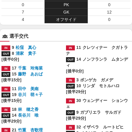
0
PK
0
7
GK
12
4
オフサイド
0
選手交代
9
松窪 真心
11
クレツィナー クガトラ
8
清家 貴子
ナ
[後半0分]
14
ノンフランラ ムタンデ
ィ
17
千葉 玲海菜
[後半0分]
15
藤野 あおば
[後半15分]
3
ボンゲカ ガメデ
10
リンダ モトルハロ
11
田中 美南
[後半29分]
19
谷川 萌々子
[後半15分]
30
ウェンディー ションウ
ェ
18
林 穂之香
9
ガブリエラ サルガド
14
長谷川 唯
[後半29分]
[後半29分]
32
イザベラ ルートビヒ
21
竹重 杏歌理