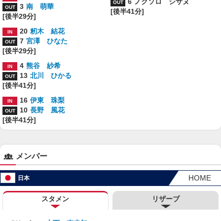
6
ノクソロ シサヌ
3
南 萌華
[後半41分]
[後半29分]
20
籾木 結花
7
宮澤 ひなた
[後半29分]
4
熊谷 紗希
13
北川 ひかる
[後半41分]
16
伊東 珠梨
10
長野 風花
[後半41分]
メンバー
HOME
日本
スタメン
リザーブ