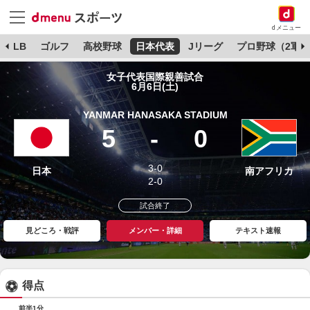
dメニュー
MLB
ゴルフ
高校野球
日本代表
Jリーグ
プロ野球（2軍）
女子代表国際親善試合
6月6日(土)
YANMAR HANASAKA STADIUM
5
-
0
3-0
日本
南アフリカ
2-0
試合終了
見どころ・戦評
メンバー・詳細
テキスト速報
得点
前半1分