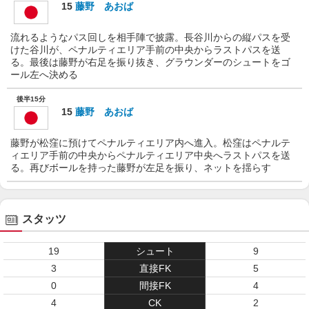
15
藤野 あおば
流れるようなパス回しを相手陣で披露。長谷川からの縦パスを受
けた谷川が、ペナルティエリア手前の中央からラストパスを送
る。最後は藤野が右足を振り抜き、グラウンダーのシュートをゴ
ール左へ決める
後半15分
15
藤野 あおば
藤野が松窪に預けてペナルティエリア内へ進入。松窪はペナルテ
ィエリア手前の中央からペナルティエリア中央へラストパスを送
る。再びボールを持った藤野が左足を振り、ネットを揺らす
スタッツ
19
シュート
9
3
直接FK
5
0
間接FK
4
4
CK
2