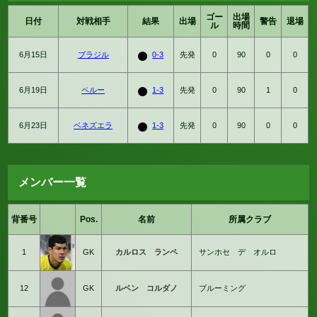
ゴー
出場
日付
対戦相手
結果
出場
警告
退場
ル
時間
6月15日
ブラジル
0-3
先発
0
90
0
0
6月19日
ペルー
1-3
先発
0
90
1
0
6月23日
ベネズエラ
1-3
先発
0
90
0
0
メンバー一覧
背番号
Pos.
名前
所属クラブ
1
GK
カルロス ランペ
サンホセ デ オルロ
12
GK
ルベン コルダノ
ブルーミング