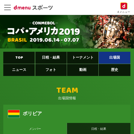
dメニュー
TOP
日程・結果
トーナメント
出場国
ニュース
フォト
動画
歴史
TEAM
出場国情報
ボリビア
メンバー
日程・結果