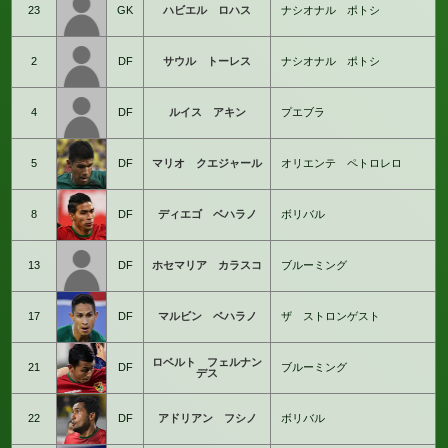
23
GK
ハビエル ロハス
ナシオナル ポトシ
2
DF
サウル トーレス
ナシオナル ポトシ
4
DF
ルイス アキン
プエブラ
5
DF
マリオ クエジャール
オリエンテ ペトロレロ
8
DF
ディエゴ ベハラノ
ボリバル
13
DF
ホセマリア カラスコ
ブルーミング
17
DF
マルビン ベハラノ
ザ ストロンゲスト
ロベルト フェルナン
21
DF
ブルーミング
デス
22
DF
アドリアン フシノ
ボリバル