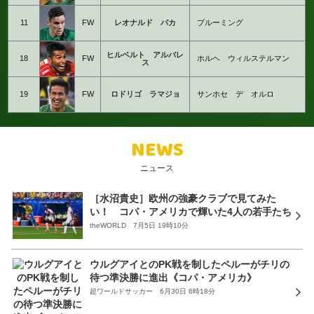
11
FW
レオナルド バカ
ブルーミング
ヒルベルト アルバレ
18
FW
ホルヘ ウィルステルマン
ス
19
FW
ロドリゴ ラマジョ
サンホセ デ オルロ
NEWS
ニュース
［水沼貴史］欧州の強豪クラブで見てみた
い！ コパ・アメリカで輝いた4人の若手たち
theWORLD 7月5日 19時10分
ウルグアイとのPK戦を制したペルーがチリの
待つ準決勝に進出《コパ・アメリカ》
超ワールドサッカー 6月30日 6時18分