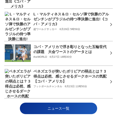
L・マルティネス＆ロ・セルソ弾で快勝のアル
ゼンチンがブラジルの待つ準決勝に進出!《コ
パ・アメリカ》
超ワールドサッカー 6月29日 5時59分
コパ・アメリカで浮き彫りとなった五輪世代
の課題 大会ワーストのデータとは
theWORLD 6月27日 18時30分
ベネズエラが突いたボリビアの弱点とは？ 3
得点は必然、感じさせるダークホースの気配
【コパ・アメリカ】
フットボールチャンネル 6月23日 11時50分
ニュース一覧