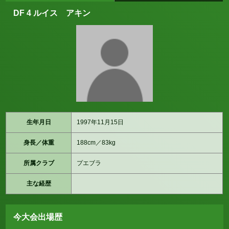
DF 4 ルイス アキン
生年月日
1997年11月15日
身長／体重
188cm／83kg
所属クラブ
プエブラ
主な経歴
今大会出場歴