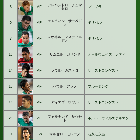
アレハンドロ チュマ
3
MF
プエブラ
セロ
エルウィン サーベド
6
MF
ボリバル
ラ
レオネル フスティニ
7
MF
ボリバル
アノ
10
MF
サムエル ガリンド
オールウェイズ レディ
14
MF
ラウル カストロ
ザ ストロンゲスト
15
MF
パウル アラノ
ブルーミング
16
MF
ディエゴ ワヤル
ザ ストロンゲスト
フェルナンド サウセ
20
MF
ホルヘ ウィルステルマン
ド
9
FW
マルセロ モレーノ
石家荘永昌