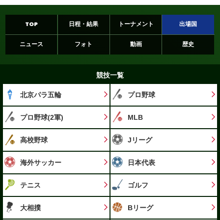
TOP
日程・結果
トーナメント
出場国
ニュース
フォト
動画
歴史
競技一覧
北京パラ五輪
プロ野球
プロ野球(2軍)
MLB
高校野球
Jリーグ
海外サッカー
日本代表
テニス
ゴルフ
大相撲
Bリーグ