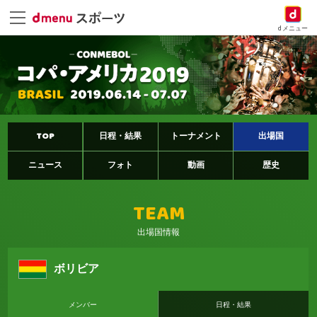
dメニュー
TOP
日程・結果
トーナメント
出場国
ニュース
フォト
動画
歴史
TEAM
出場国情報
ボリビア
メンバー
日程・結果