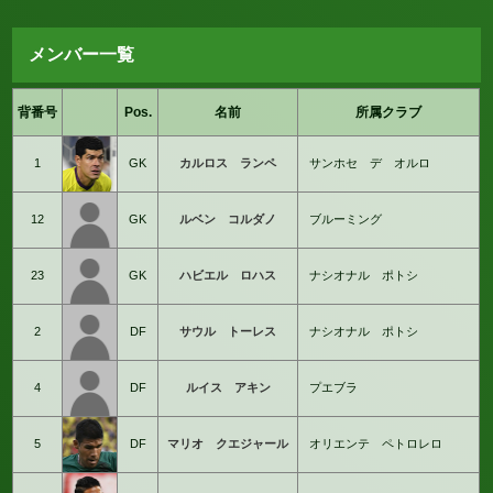
メンバー一覧
背番号
Pos.
名前
所属クラブ
1
GK
カルロス ランペ
サンホセ デ オルロ
12
GK
ルベン コルダノ
ブルーミング
23
GK
ハビエル ロハス
ナシオナル ポトシ
2
DF
サウル トーレス
ナシオナル ポトシ
4
DF
ルイス アキン
プエブラ
5
DF
マリオ クエジャール
オリエンテ ペトロレロ