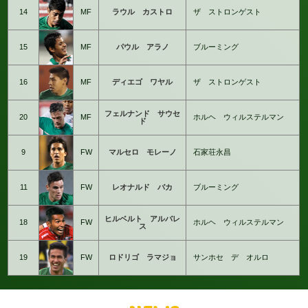
14
MF
ラウル カストロ
ザ ストロンゲスト
15
MF
パウル アラノ
ブルーミング
16
MF
ディエゴ ワヤル
ザ ストロンゲスト
フェルナンド サウセ
20
MF
ホルヘ ウィルステルマン
ド
9
FW
マルセロ モレーノ
石家荘永昌
11
FW
レオナルド バカ
ブルーミング
ヒルベルト アルバレ
18
FW
ホルヘ ウィルステルマン
ス
19
FW
ロドリゴ ラマジョ
サンホセ デ オルロ