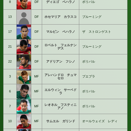
8
DF
ディエゴ ベハラノ
ボリバル
13
DF
ホセマリア カラスコ
ブルーミング
17
DF
マルビン ベハラノ
ザ ストロンゲスト
ロベルト フェルナン
21
DF
ブルーミング
デス
22
DF
アドリアン フシノ
ボリバル
アレハンドロ チュマ
3
MF
プエブラ
セロ
エルウィン サーベド
6
MF
ボリバル
ラ
レオネル フスティニ
7
MF
ボリバル
アノ
10
MF
サムエル ガリンド
オールウェイズ レディ