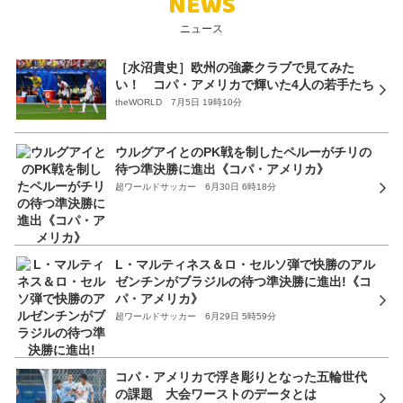
NEWS
ニュース
［水沼貴史］欧州の強豪クラブで見てみた
い！ コパ・アメリカで輝いた4人の若手たち
theWORLD 7月5日 19時10分
ウルグアイとのPK戦を制したペルーがチリの
待つ準決勝に進出《コパ・アメリカ》
超ワールドサッカー 6月30日 6時18分
L・マルティネス＆ロ・セルソ弾で快勝のアル
ゼンチンがブラジルの待つ準決勝に進出!《コ
パ・アメリカ》
超ワールドサッカー 6月29日 5時59分
コパ・アメリカで浮き彫りとなった五輪世代
の課題 大会ワーストのデータとは