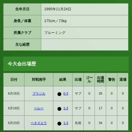
生年月日
1995年11月24日
身長／体重
175cm／73kg
所属クラブ
ブルーミング
主な経歴
今大会出場歴
ゴー
出場
日付
対戦相手
結果
出場
警告
退場
ル
時間
6月15日
ブラジル
0-3
サブ
0
26
0
0
6月19日
ペルー
1-3
サブ
0
17
0
0
6月23日
ベネズエラ
1-3
先発
0
34
0
0