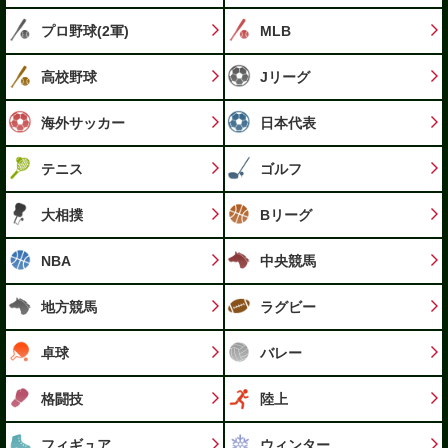
プロ野球(2軍)
MLB
高校野球
Jリーグ
海外サッカー
日本代表
テニス
ゴルフ
大相撲
Bリーグ
NBA
中央競馬
地方競馬
ラグビー
卓球
バレー
格闘技
陸上
フィギュア
ウィンター