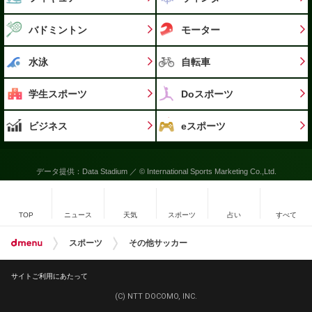
バドミントン
モーター
水泳
自転車
学生スポーツ
Doスポーツ
ビジネス
eスポーツ
データ提供：Data Stadium ／ © International Sports Marketing Co.,Ltd.
TOP
ニュース
天気
スポーツ
占い
すべて
スポーツ
その他サッカー
サイトご利用にあたって
(C) NTT DOCOMO, INC.