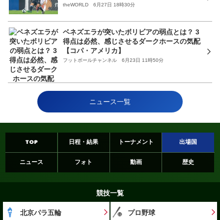
theWORLD 6月27日 18時30分
ベネズエラが突いたボリビアの弱点とは？ 3
得点は必然、感じさせるダークホースの気配
【コパ・アメリカ】
フットボールチャンネル 6月23日 11時50分
ニュース一覧
TOP
日程・結果
トーナメント
出場国
ニュース
フォト
動画
歴史
競技一覧
北京パラ五輪
プロ野球