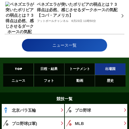
ベネズエラが突いたボリビアの弱点とは？ 3
得点は必然、感じさせるダークホースの気配
【コパ・アメリカ】
フットボールチャンネル 6月23日 11時50分
ニュース一覧
TOP
日程・結果
トーナメント
出場国
ニュース
フォト
動画
歴史
競技一覧
北京パラ五輪
プロ野球
プロ野球(2軍)
MLB