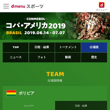
dメニュー
TOP
日程・結果
トーナメント
出場国
ニュース
フォト
動画
歴史
TEAM
出場国情報
ボリビア
メンバー
日程・結果