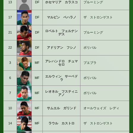
13
DF
ホセマリア カラスコ
ブルーミング
17
DF
マルビン ベハラノ
ザ ストロンゲスト
ロベルト フェルナン
21
DF
ブルーミング
デス
22
DF
アドリアン フシノ
ボリバル
アレハンドロ チュマ
3
MF
プエブラ
セロ
エルウィン サーベド
6
MF
ボリバル
ラ
レオネル フスティニ
7
MF
ボリバル
アノ
10
MF
サムエル ガリンド
オールウェイズ レディ
14
MF
ラウル カストロ
ザ ストロンゲスト