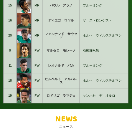
15
MF
パウル アラノ
ブルーミング
16
MF
ディエゴ ワヤル
ザ ストロンゲスト
フェルナンド サウセ
20
MF
ホルヘ ウィルステルマン
ド
9
FW
マルセロ モレーノ
石家荘永昌
11
FW
レオナルド バカ
ブルーミング
ヒルベルト アルバレ
18
FW
ホルヘ ウィルステルマン
ス
19
FW
ロドリゴ ラマジョ
サンホセ デ オルロ
NEWS
ニュース