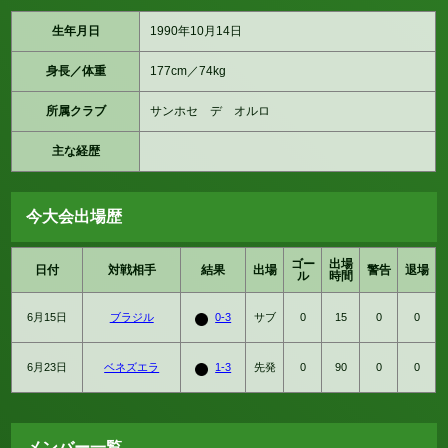
生年月日
1990年10月14日
身長／体重
177cm／74kg
所属クラブ
サンホセ デ オルロ
主な経歴
今大会出場歴
ゴー
出場
日付
対戦相手
結果
出場
警告
退場
ル
時間
6月15日
ブラジル
0-3
サブ
0
15
0
0
6月23日
ベネズエラ
1-3
先発
0
90
0
0
メンバー一覧