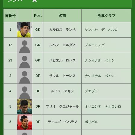
背番号
Pos.
名前
所属クラブ
1
GK
カルロス ランペ
サンホセ デ オルロ
12
GK
ルベン コルダノ
ブルーミング
23
GK
ハビエル ロハス
ナシオナル ポトシ
2
DF
サウル トーレス
ナシオナル ポトシ
4
DF
ルイス アキン
プエブラ
5
DF
マリオ クエジャール
オリエンテ ペトロレロ
8
DF
ディエゴ ベハラノ
ボリバル