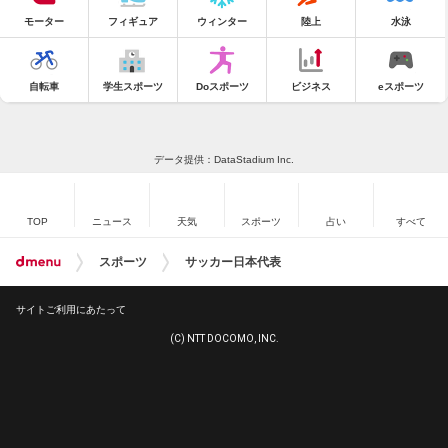
モーター
フィギュア
ウィンター
陸上
水泳
自転車
学生スポーツ
Doスポーツ
ビジネス
eスポーツ
データ提供：DataStadium Inc.
TOP
ニュース
天気
スポーツ
占い
すべて
スポーツ
サッカー日本代表
サイトご利用にあたって
(C) NTT DOCOMO, INC.