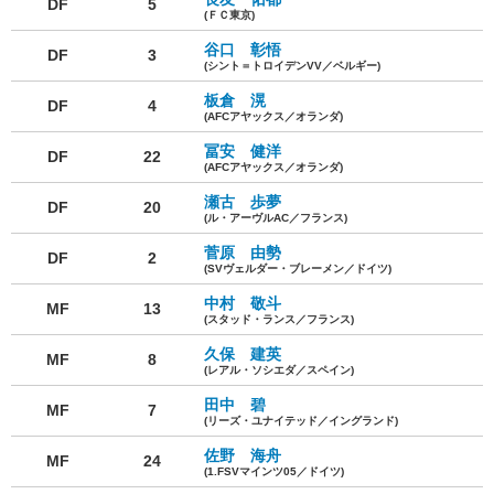
DF
5
(ＦＣ東京)
谷口 彰悟
DF
3
(シント＝トロイデンVV／ベルギー)
板倉 滉
DF
4
(AFCアヤックス／オランダ)
冨安 健洋
DF
22
(AFCアヤックス／オランダ)
瀬古 歩夢
DF
20
(ル・アーヴルAC／フランス)
菅原 由勢
DF
2
(SVヴェルダー・ブレーメン／ドイツ)
中村 敬斗
MF
13
(スタッド・ランス／フランス)
久保 建英
MF
8
(レアル・ソシエダ／スペイン)
田中 碧
MF
7
(リーズ・ユナイテッド／イングランド)
佐野 海舟
MF
24
(1.FSVマインツ05／ドイツ)