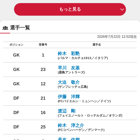
もっと見る
選手一覧
2026年7月22日 12:52現在
ポジション
背番号
選手名
鈴木 彩艶
GK
1
(パルマ・カルチョ1913／イタリア)
早川 友基
GK
23
(鹿島アントラーズ)
大迫 敬介
GK
12
(サンフレッチェ広島)
伊藤 洋輝
DF
21
(FCバイエルン・ミュンヘン／ドイツ)
渡辺 剛
DF
16
(フェイエノールト・ロッテルダム／オランダ)
鈴木 淳之介
DF
25
(FCコペンハーゲン／デンマーク)
長友 佑都