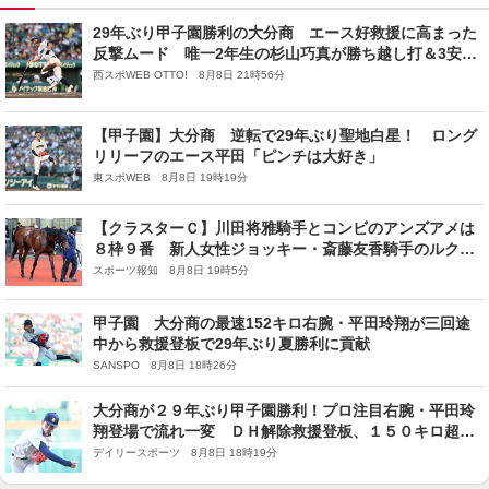
29年ぶり甲子園勝利の大分商 エース好救援に高まった
反撃ムード 唯一2年生の杉山巧真が勝ち越し打＆3安打
【全国高校野球選手権】
西スポWEB OTTO! 8月8日 21時56分
【甲子園】大分商 逆転で29年ぶり聖地白星！ ロング
リリーフのエース平田「ピンチは大好き」
東スポWEB 8月8日 19時19分
【クラスターＣ】川田将雅騎手とコンビのアンズアメは
８枠９番 新人女性ジョッキー・斎藤友香騎手のルクス
ディライトは７枠７番
スポーツ報知 8月8日 19時5分
甲子園 大分商の最速152キロ右腕・平田玲翔が三回途
中から救援登板で29年ぶり夏勝利に貢献
SANSPO 8月8日 18時26分
大分商が２９年ぶり甲子園勝利！プロ注目右腕・平田玲
翔登場で流れ一変 ＤＨ解除救援登板、１５０キロ超連
発で圧巻火消しで逆転導く 監督も感嘆「１球で流れ
デイリースポーツ 8月8日 18時19分
を。凄い選手だなと」