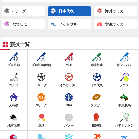
Jリーグ
日本代表
海外サッカー
なでしこ
フットサル
学生サッカー
競技一覧
プロ野球
プロ野球(2軍)
MLB
高校野球
侍ジャパン
ゴルフ
Jリーグ
海外サッカー
日本代表
テニス
大相撲
Bリーグ
NBA
ラグビー
中央競馬
地方競馬
卓球
バレー
格闘技
バドミントン