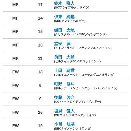
鈴木 唯人
MF
17
(SCフライブルク／ドイツ)
伊東 純也
MF
14
(KRCゲンク／ベルギー)
鎌田 大地
MF
15
(クリスタル・パレスFC／イングランド)
堂安 律
MF
10
(アイントラハト・フランクフルト／ドイツ)
前田 大然
MF
11
(セルティックFC／スコットランド)
上田 綺世
FW
18
(フェイエノールト・ロッテルダム／オランダ)
町野 修斗
FW
6
(ボルシア・メンヒェングラートバッハ／ドイツ)
後藤 啓介
FW
9
(シント＝トロイデンVV／ベルギー)
塩貝 健人
FW
26
(VfLヴォルフスブルク／ドイツ)
小川 航基
FW
19
(NECナイメヘン／オランダ)