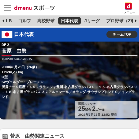
dメニュー
MLB
ゴルフ
高校野球
日本代表
Jリーグ
プロ野球（2軍）
日本代表
チームTOP
DF 2
菅原 由勢
Yukinari SUGAWARA
2000年6月28日（26歳）
179cm／71kg
O型
SVヴェルダー・ブレーメン
所属チーム経歴：ＡＳ．ラランジャ豊川-名古屋グランパスＵ－１５-名古屋グランパスＵ
－１８-名古屋グランパス-ＡＺアルクマール／オランダ-サウサンプトンＦＣ／イングラ
ンド
国際Aマッチ
25
2
試合
ゴール
2026年7月22日 12:52 現在
菅原 由勢関連ニュース