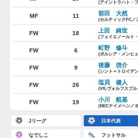
(アイントラハト・
前田 大然
MF
11
(セルティックFC／
上田 綺世
FW
18
(フェイエノールト
町野 修斗
FW
6
(ボルシア・メンヒ
後藤 啓介
FW
9
(シント＝トロイデン
塩貝 健人
FW
26
(VfLヴォルフスブ
小川 航基
FW
19
(NECナイメヘン／
Jリーグ
日本代表
なでしこ
フットサル