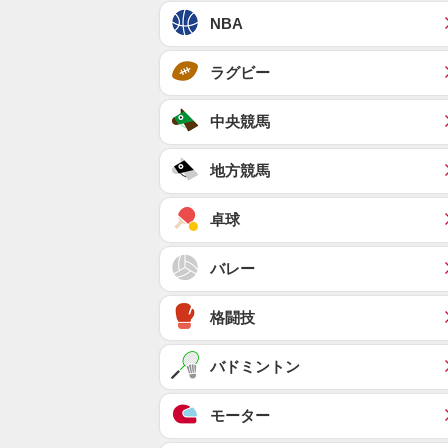
NBA
ラグビー
中央競馬
地方競馬
卓球
バレー
格闘技
バドミントン
モーター