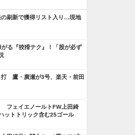
線の刷新で獲得リスト入り…現地
嫌がる『狡猾テク』！「股が必ず
説
打 鷹・廣瀬が3号、楽天・前田
 フェイエノールトFW上田綺
ハットトリック含む25ゴール