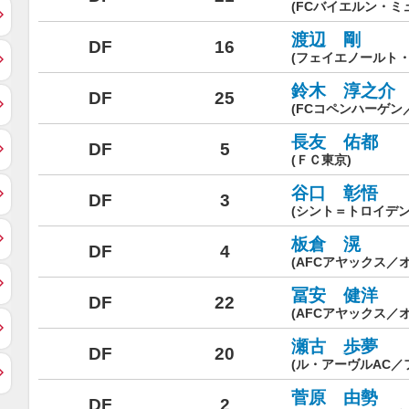
(FCバイエルン・ミ
渡辺 剛
DF
16
(フェイエノールト
鈴木 淳之介
DF
25
(FCコペンハーゲン
長友 佑都
DF
5
(ＦＣ東京)
谷口 彰悟
DF
3
(シント＝トロイデン
板倉 滉
DF
4
(AFCアヤックス／
冨安 健洋
DF
22
(AFCアヤックス／
瀬古 歩夢
DF
20
(ル・アーヴルAC／
菅原 由勢
DF
2