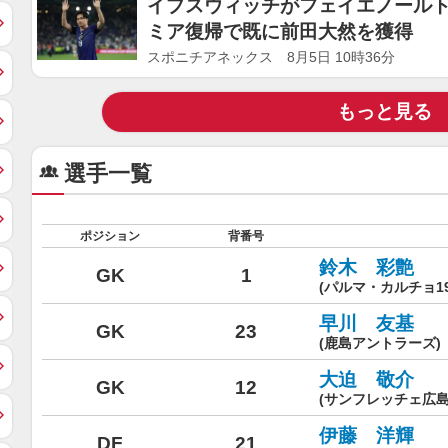
イプスウィッチがフェイエノールト
ミア復帰で既に前田大然を獲得
スポニチアネックス 8月5日 10時36分
もっと見る
選手一覧
ポジション
背番号
鈴木 彩艶
GK
1
(パルマ・カルチョ1
早川 友基
GK
23
(鹿島アントラーズ)
大迫 敬介
GK
12
(サンフレッチェ広島
伊藤 洋輝
DF
21