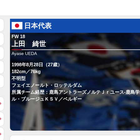
日本代表
FW 18
上田 綺世
Ayase UEDA
1998年8月28日（27歳）
182cm／76kg
不明型
フェイエノールト・ロッテルダム
所属チーム経歴：鹿島アントラーズノルテＪｒユース-鹿島学園
ル・ブルージュＫＳＶ／ベルギー