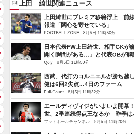
上田 綺世関連ニュース
上田綺世にプレミア移籍浮上 前
報道「関心を寄せている」
FOOTBALL ZONE 8月5日 11時50分
日本代表FW上田綺世、相手GKが
開く瞬間がある…」と代表OBが解
Qoly 8月5日 11時50分
西武、代打のコルニエルが勝ち越し
健は6回2失点…4日のファーム
Full-Count 8月5日 11時32分
エールディヴィジがいよいよ開幕！
世、2季連続得点王なるか 昨季は
フットボールチャンネル 8月5日 11時20分