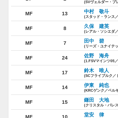
(SVヴェルダー・ブ
中村 敬斗
MF
13
(スタッド・ランス／
久保 建英
MF
8
(レアル・ソシエダ／
田中 碧
MF
7
(リーズ・ユナイテ
佐野 海舟
MF
24
(1.FSVマインツ05
鈴木 唯人
MF
17
(SCフライブルク／
伊東 純也
MF
14
(KRCゲンク／ベルギ
鎌田 大地
MF
15
(クリスタル・パレス
堂安 律
MF
10