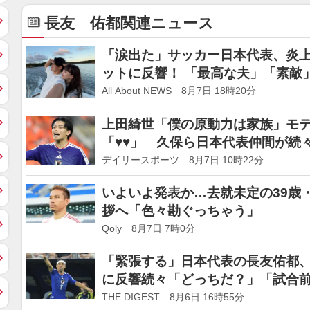
長友 佑都関連ニュース
「涙出た」サッカー日本代表、炎
ットに反響！ 「最高な夫」「素敵
All About NEWS 8月7日 18時20分
上田綺世「僕の原動力は家族」モ
「♥♥」 久保ら日本代表仲間が続
ね！反響に
デイリースポーツ 8月7日 10時22分
いよいよ発表か…去就未定の39歳
拶へ「色々勘ぐっちゃう」
Qoly 8月7日 7時0分
「緊張する」日本代表の長友佑都、
に反響続々「どっちだ？」「試合
THE DIGEST 8月6日 16時55分