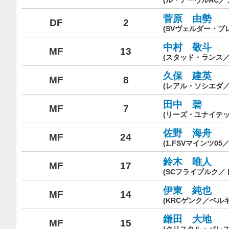
(ル・アーヴルAC／
菅原 由勢
DF
2
(SVヴェルダー・ブ
中村 敬斗
MF
13
(スタッド・ランス／
久保 建英
MF
8
(レアル・ソシエダ／
田中 碧
MF
7
(リーズ・ユナイテ
佐野 海舟
MF
24
(1.FSVマインツ05
鈴木 唯人
MF
17
(SCフライブルク／
伊東 純也
MF
14
(KRCゲンク／ベルギ
鎌田 大地
MF
15