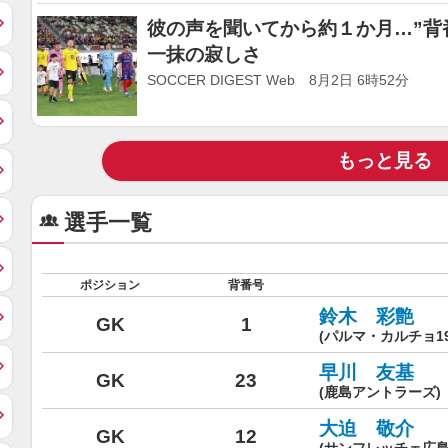
彼の声を聞いてから約１か月…”背
一抹の寂しさ
SOCCER DIGEST Web 8月2日 6時52分
もっと見る
選手一覧
ポジション
背番号
鈴木 彩艶
GK
1
(パルマ・カルチョ1
早川 友基
GK
23
(鹿島アントラーズ)
大迫 敬介
GK
12