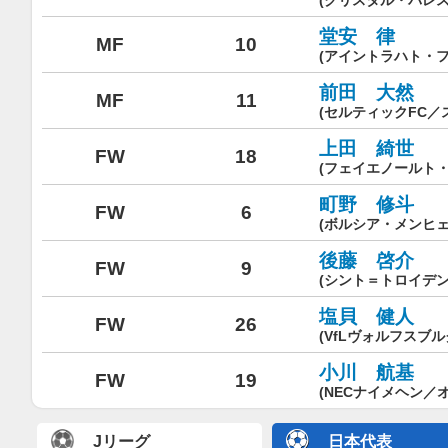
(クリスタル・パレス
堂安 律
MF
10
(アイントラハト・
前田 大然
MF
11
(セルティックFC／
上田 綺世
FW
18
(フェイエノールト
町野 修斗
FW
6
(ボルシア・メンヒ
後藤 啓介
FW
9
(シント＝トロイデン
塩貝 健人
FW
26
(VfLヴォルフスブ
小川 航基
FW
19
(NECナイメヘン／
Jリーグ
日本代表