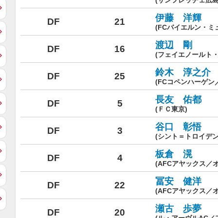
(サンフレッチェ広島
伊藤 洋輝
DF
21
(FCバイエルン・ミ
渡辺 剛
DF
16
(フェイエノールト
鈴木 淳之介
DF
25
(FCコペンハーゲン
長友 佑都
DF
5
(ＦＣ東京)
谷口 彰悟
DF
3
(シント＝トロイデン
板倉 滉
DF
4
(AFCアヤックス／
冨安 健洋
DF
22
(AFCアヤックス／
瀬古 歩夢
DF
20