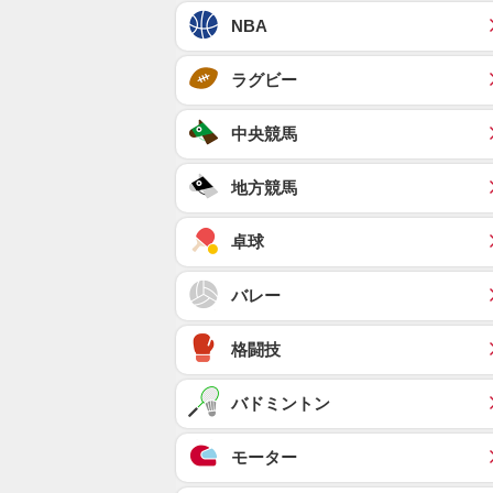
NBA
ラグビー
中央競馬
地方競馬
卓球
バレー
格闘技
バドミントン
モーター