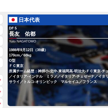
日本代表
DF 5
長友 佑都
Yuto NAGATOMO
1986年9月12日（39歳）
170cm／68kg
O型
ＦＣ東京
所属チーム経歴：神拝小-北中-東福岡高-明治大-ＦＣ東京-チ
／イタリア-インテル ミラノ／イタリア-チェゼーナ／イタリ
サライ／トルコ-オリンピック マルセイユ／フランス