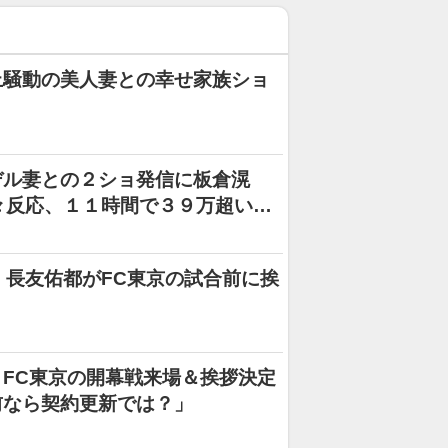
上騒動の美人妻との幸せ家族ショ
」
デル妻との２ショ発信に板倉滉
々反応、１１時間で３９万超いい
・長友佑都がFC東京の試合前に挨
FC東京の開幕戦来場＆挨拶決定
前なら契約更新では？」