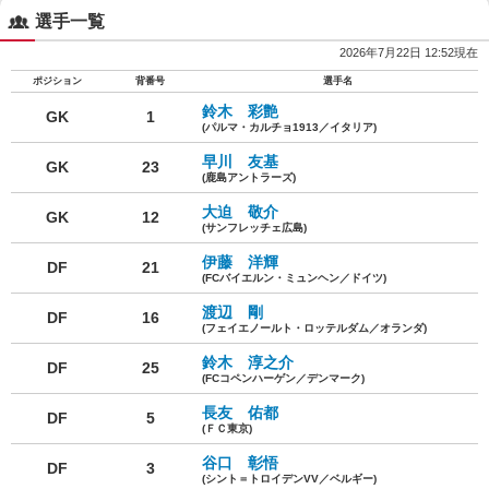
選手一覧
2026年7月22日 12:52現在
ポジション
背番号
選手名
鈴木 彩艶
GK
1
(パルマ・カルチョ1913／イタリア)
早川 友基
GK
23
(鹿島アントラーズ)
大迫 敬介
GK
12
(サンフレッチェ広島)
伊藤 洋輝
DF
21
(FCバイエルン・ミュンヘン／ドイツ)
渡辺 剛
DF
16
(フェイエノールト・ロッテルダム／オランダ)
鈴木 淳之介
DF
25
(FCコペンハーゲン／デンマーク)
長友 佑都
DF
5
(ＦＣ東京)
谷口 彰悟
DF
3
(シント＝トロイデンVV／ベルギー)