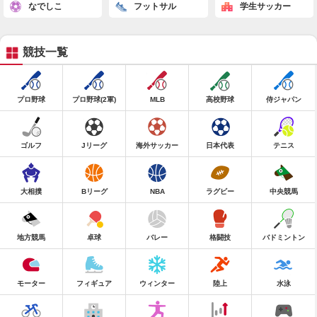
なでしこ
フットサル
学生サッカー
競技一覧
プロ野球
プロ野球(2軍)
MLB
高校野球
侍ジャパン
ゴルフ
Jリーグ
海外サッカー
日本代表
テニス
大相撲
Bリーグ
NBA
ラグビー
中央競馬
地方競馬
卓球
バレー
格闘技
バドミントン
モーター
フィギュア
ウィンター
陸上
水泳