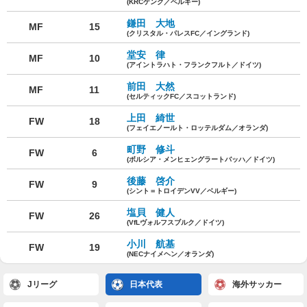
(KRCゲンク／ベルギー)
鎌田 大地
MF
15
(クリスタル・パレスFC／イングランド)
堂安 律
MF
10
(アイントラハト・フランクフルト／ドイツ)
前田 大然
MF
11
(セルティックFC／スコットランド)
上田 綺世
FW
18
(フェイエノールト・ロッテルダム／オランダ)
町野 修斗
FW
6
(ボルシア・メンヒェングラートバッハ／ドイツ)
後藤 啓介
FW
9
(シント＝トロイデンVV／ベルギー)
塩貝 健人
FW
26
(VfLヴォルフスブルク／ドイツ)
小川 航基
FW
19
(NECナイメヘン／オランダ)
Jリーグ
日本代表
海外サッカー