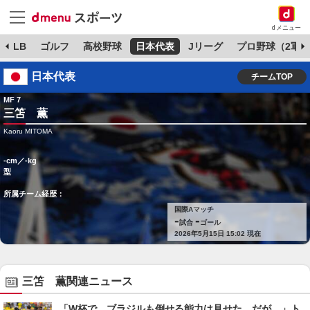
dメニュー
MLB
ゴルフ
高校野球
日本代表
Jリーグ
プロ野球（2軍）
日本代表
チームTOP
MF 7
三笘 薫
Kaoru MITOMA
-cm／-kg
型
所属チーム経歴：
国際Aマッチ
-
-
試合
ゴール
2026年5月15日 15:02 現在
三笘 薫関連ニュース
「W杯で、ブラジルも倒せる能力は見せた。だが…」ト