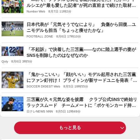
ルシエが“最も愛した記者”が死の直前まで続けた取材を
公開《追悼・田村修一さん》
Number Web 8月7日 11時2分
日本代表が「元気そうでなにより」 負傷から回復…ユ
ニモデルも担当「ちょっと痩せたかな」
FOOTBALL ZONE 8月6日 17時10分
「不起訴」で決着した三笘薫——なのに陸上選手の妻が
SNSを削除したのはなぜなのか
Qoly 8月6日 3時5分
「鬼かっこいい」「顔がいい」モデル起用された三笘薫
にファン釘付け！ ブライトンが新サードユニを発表「完
全に着こなしてる」「残留ってことでいいよね？」
SOCCER DIGEST Web 8月5日 18時55分
三笘薫が久々元気な姿を披露 クラブ公式SNSで終始リ
ラックスムード チームメートに「ポケモンカード持っ
てきたよ!」と唐突に語りはしゃぐ様子も
日テレNEWS NNN 8月5日 12時49分
もっと見る