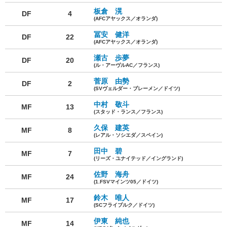
板倉 滉
DF
4
(AFCアヤックス／オランダ)
冨安 健洋
DF
22
(AFCアヤックス／オランダ)
瀬古 歩夢
DF
20
(ル・アーヴルAC／フランス)
菅原 由勢
DF
2
(SVヴェルダー・ブレーメン／ドイツ)
中村 敬斗
MF
13
(スタッド・ランス／フランス)
久保 建英
MF
8
(レアル・ソシエダ／スペイン)
田中 碧
MF
7
(リーズ・ユナイテッド／イングランド)
佐野 海舟
MF
24
(1.FSVマインツ05／ドイツ)
鈴木 唯人
MF
17
(SCフライブルク／ドイツ)
伊東 純也
MF
14