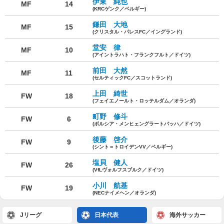
伊東 純也
MF
14
(KRCゲンク／ベルギー)
鎌田 大地
MF
15
(クリスタル・パレスFC／イングランド)
堂安 律
MF
10
(アイントラハト・フランクフルト／ドイツ)
前田 大然
MF
11
(セルティックFC／スコットランド)
上田 綺世
FW
18
(フェイエノールト・ロッテルダム／オランダ)
町野 修斗
FW
6
(ボルシア・メンヒェングラートバッハ／ドイツ)
後藤 啓介
FW
9
(シント＝トロイデンVV／ベルギー)
塩貝 健人
FW
26
(VfLヴォルフスブルク／ドイツ)
小川 航基
FW
19
(NECナイメヘン／オランダ)
Jリーグ
日本代表
海外サッカー