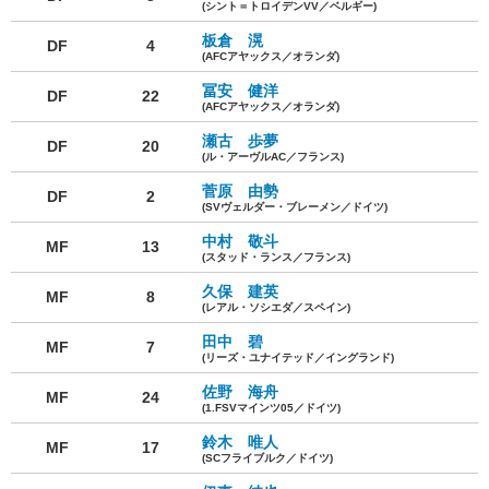
(シント＝トロイデンVV／ベルギー)
板倉 滉
DF
4
(AFCアヤックス／オランダ)
冨安 健洋
DF
22
(AFCアヤックス／オランダ)
瀬古 歩夢
DF
20
(ル・アーヴルAC／フランス)
菅原 由勢
DF
2
(SVヴェルダー・ブレーメン／ドイツ)
中村 敬斗
MF
13
(スタッド・ランス／フランス)
久保 建英
MF
8
(レアル・ソシエダ／スペイン)
田中 碧
MF
7
(リーズ・ユナイテッド／イングランド)
佐野 海舟
MF
24
(1.FSVマインツ05／ドイツ)
鈴木 唯人
MF
17
(SCフライブルク／ドイツ)