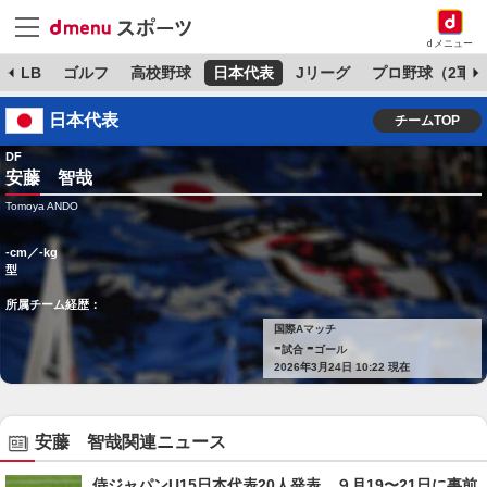
dメニュー
MLB
ゴルフ
高校野球
日本代表
Jリーグ
プロ野球（2軍）
日本代表
チームTOP
DF
安藤 智哉
Tomoya ANDO
-cm／-kg
型
所属チーム経歴：
国際Aマッチ
-
-
試合
ゴール
2026年3月24日 10:22 現在
安藤 智哉関連ニュース
侍ジャパンU15日本代表20人発表 ９月19〜21日に事前