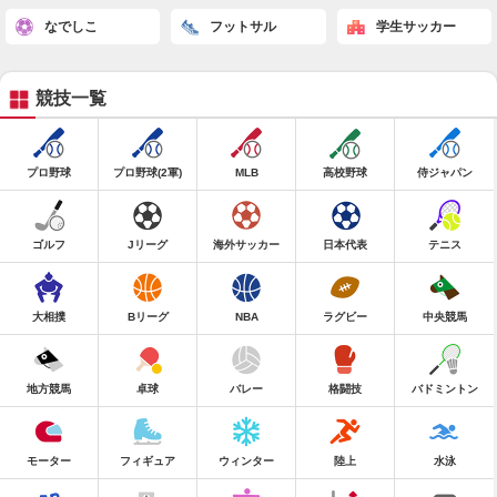
なでしこ
フットサル
学生サッカー
競技一覧
プロ野球
プロ野球(2軍)
MLB
高校野球
侍ジャパン
ゴルフ
Jリーグ
海外サッカー
日本代表
テニス
大相撲
Bリーグ
NBA
ラグビー
中央競馬
地方競馬
卓球
バレー
格闘技
バドミントン
モーター
フィギュア
ウィンター
陸上
水泳