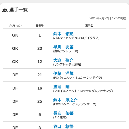
選手一覧
2026年7月22日 12:52現在
ポジション
背番号
選手名
鈴木 彩艶
GK
1
(パルマ・カルチョ1913／イタリア)
早川 友基
GK
23
(鹿島アントラーズ)
大迫 敬介
GK
12
(サンフレッチェ広島)
伊藤 洋輝
DF
21
(FCバイエルン・ミュンヘン／ドイツ)
渡辺 剛
DF
16
(フェイエノールト・ロッテルダム／オランダ)
鈴木 淳之介
DF
25
(FCコペンハーゲン／デンマーク)
長友 佑都
DF
5
(ＦＣ東京)
谷口 彰悟
DF
3