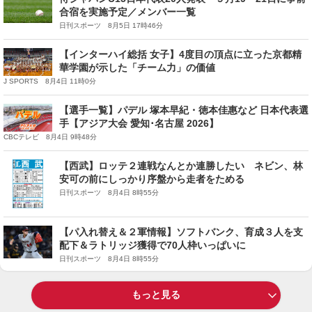
合宿を実施予定／メンバー一覧
日刊スポーツ 8月5日 17時46分
【インターハイ総括 女子】4度目の頂点に立った京都精
華学園が示した「チーム力」の価値
J SPORTS 8月4日 11時0分
【選手一覧】パデル 塚本早紀・徳本佳惠など 日本代表選
手【アジア大会 愛知･名古屋 2026】
CBCテレビ 8月4日 9時48分
【西武】ロッテ２連戦なんとか連勝したい ネビン、林
安可の前にしっかり序盤から走者をためる
日刊スポーツ 8月4日 8時55分
【パ入れ替え＆２軍情報】ソフトバンク、育成３人を支
配下＆ラトリッジ獲得で70人枠いっぱいに
日刊スポーツ 8月4日 8時55分
もっと見る