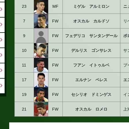
23
MF
ミゲル アルミロン
ニ
7
FW
オスカル カルドソ
リ
9
FW
フェデリコ サンタンデール
ボ
10
FW
デルリス ゴンサレス
サ
11
FW
フアン イトゥルベ
プ
17
FW
エルナン ペレス
エ
19
FW
セシリオ ドミンゲス
イ
21
FW
オスカル ロメロ
上