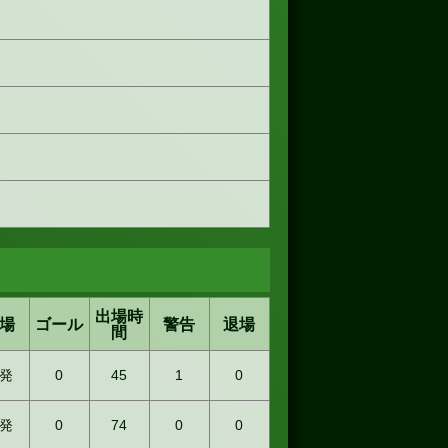
出場時
場
ゴール
警告
退場
間
発
0
45
1
0
発
0
74
0
0