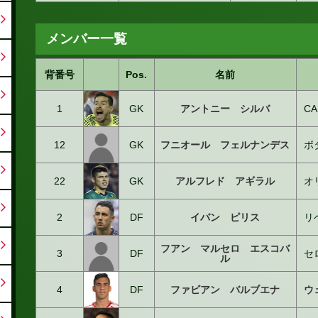
メンバー一覧
背番号
Pos.
名前
1
GK
アントニー シルバ
C
12
GK
フニオール フェルナンデス
ボ
22
GK
アルフレド アギラル
オ
2
DF
イバン ピリス
リ
フアン マルセロ エスコバ
3
DF
セ
ル
4
DF
ファビアン バルブエナ
ウ