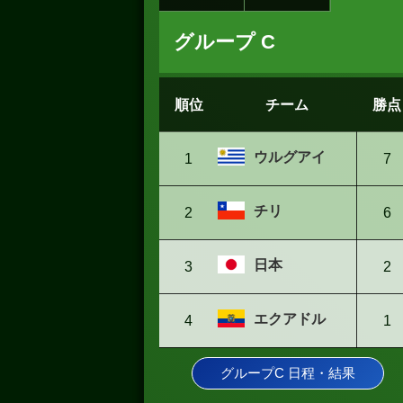
グループ C
順位
チーム
勝点
ウルグアイ
1
7
チリ
2
6
日本
3
2
エクアドル
4
1
グループC 日程・結果