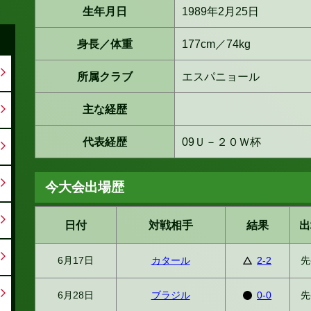
生年月日
1989年2月25日
身長／体重
177cm／74kg
所属クラブ
エスパニョール
主な経歴
代表経歴
09Ｕ－２０Ｗ杯
今大会出場歴
日付
対戦相手
結果
出
6月17日
カタール
2-2
先
6月28日
ブラジル
0-0
先