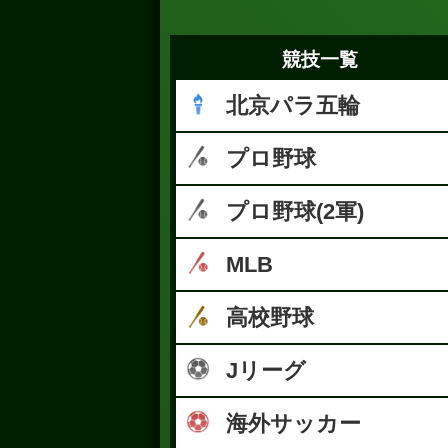
競技一覧
北京パラ五輪
プロ野球
プロ野球(2軍)
MLB
高校野球
Jリーグ
海外サッカー