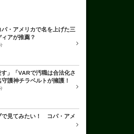
コパ・アメリカで名を上げた三
ディアが推薦？
分
殺す」「VARで汚職は合法化さ
名守護神チラベルトが擁護！
分
ブで見てみたい！ コパ・アメ