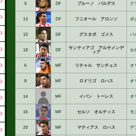
5
DF
ブルーノ バルデス
ク
13
DF
フニオール アロンソ
ボ
15
DF
グスタボ ゴメス
パ
サンティアゴ アルサメンデ
18
DF
セ
ィア
6
MF
リチャル サンチェス
オ
8
MF
ロドリゴ ロハス
オ
14
MF
イバン トーレス
オ
16
MF
セルソ オルティス
モ
20
MF
マティアス ロハス
デ