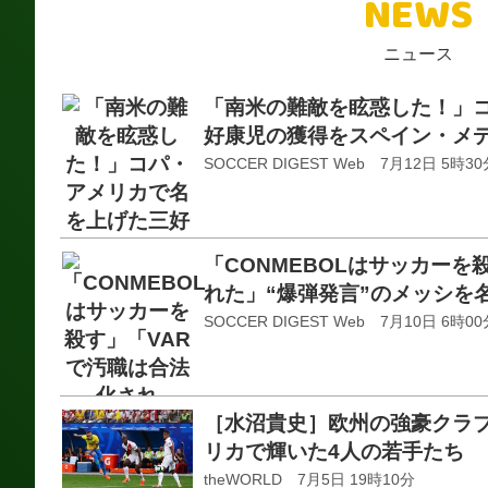
NEWS
ニュース
「南米の難敵を眩惑した！」
好康児の獲得をスペイン・メ
SOCCER DIGEST Web 7月12日 5時30
「CONMEBOLはサッカーを
れた」“爆弾発言”のメッシを
SOCCER DIGEST Web 7月10日 6時00
［水沼貴史］欧州の強豪クラ
リカで輝いた4人の若手たち
theWORLD 7月5日 19時10分