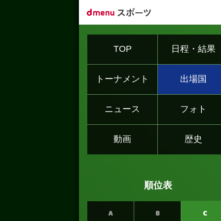
TOP
日程・結果
トーナメント
出場国
ニュース
フォト
動画
歴史
順位表
A
B
C