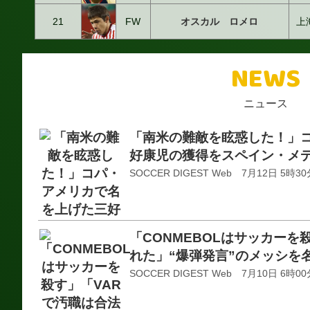
21
FW
オスカル ロメロ
上
NEWS
ニュース
「南米の難敵を眩惑した！」
好康児の獲得をスペイン・メ
SOCCER DIGEST Web 7月12日 5時30
「CONMEBOLはサッカーを
れた」“爆弾発言”のメッシを
SOCCER DIGEST Web 7月10日 6時00