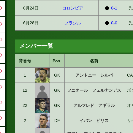
6月24日
コロンビア
0-1
先
6月28日
ブラジル
0-0
先
メンバー一覧
背番号
Pos.
名前
1
GK
アントニー シルバ
C
12
GK
フニオール フェルナンデス
ボ
22
GK
アルフレド アギラル
オ
2
DF
イバン ピリス
リ