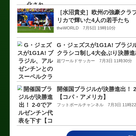
［水沼貴史］欧州の強豪クラ
リカで輝いた4人の若手たち
theWORLD 7月5日 19時10分
G・ジェズスが1G1A! ブラ
クラシコ制し4大会ぶり決勝進
超ワールドサッカー 7月3日 11時30分
開催国ブラジルが決勝進出！ 
【コパ・アメリカ】
フットボールチャンネル 7月3日 11時2