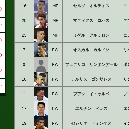
16
MF
セルソ オルティス
モ
20
MF
マティアス ロハス
デ
23
MF
ミゲル アルミロン
ニ
7
FW
オスカル カルドソ
リ
9
FW
フェデリコ サンタンデール
ボ
10
FW
デルリス ゴンサレス
サ
11
FW
フアン イトゥルベ
プ
17
FW
エルナン ペレス
エ
19
FW
セシリオ ドミンゲス
イ