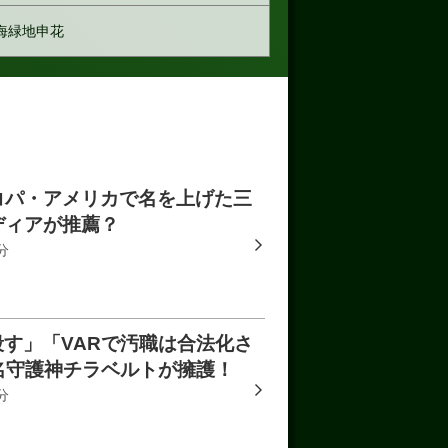
海緑地申花
コパ・アメリカで名を上げた三
ディアが推薦？
分
殺す」「VARで汚職は合法化さ
名守護神チラベルトが擁護！
分