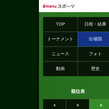
TOP
日程・結果
トーナメント
出場国
ニュース
フォト
動画
歴史
順位表
A
B
C