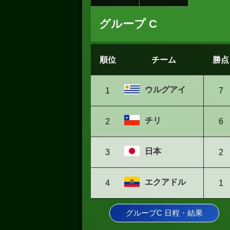
グループ C
順位
チーム
勝点
ウルグアイ
1
7
チリ
2
6
日本
3
2
エクアドル
4
1
グループC 日程・結果