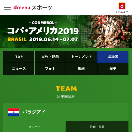
dメニュー
TOP
日程・結果
トーナメント
出場国
ニュース
フォト
動画
歴史
TEAM
出場国情報
パラグアイ
メンバー
日程・結果