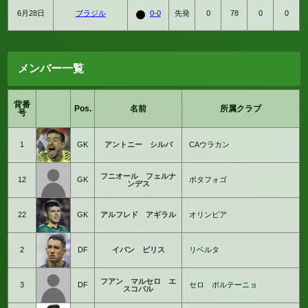
6月28日
ブラジル
0-0
先発
0
78
0
0
メンバー一覧
背番
Pos.
名前
所属クラブ
号
1
GK
アントニー シルバ
CAウラカン
フニオール フェルナ
12
GK
ボタフォゴ
ンデス
22
GK
アルフレド アギラル
オリンピア
2
DF
イバン ピリス
リベルタ
フアン マルセロ エ
3
DF
セロ ポルテーニョ
スコバル