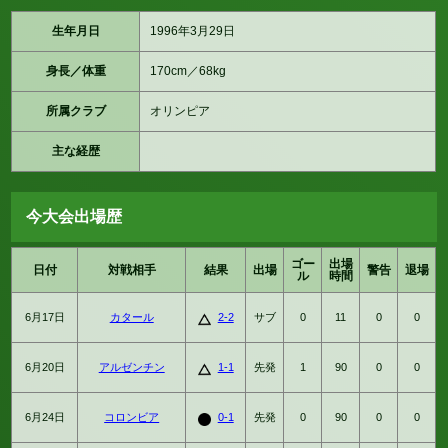
生年月日
1996年3月29日
身長／体重
170cm／68kg
所属クラブ
オリンピア
主な経歴
今大会出場歴
ゴー
出場
日付
対戦相手
結果
出場
警告
退場
ル
時間
6月17日
カタール
2-2
サブ
0
11
0
0
6月20日
アルゼンチン
1-1
先発
1
90
0
0
6月24日
コロンビア
0-1
先発
0
90
0
0