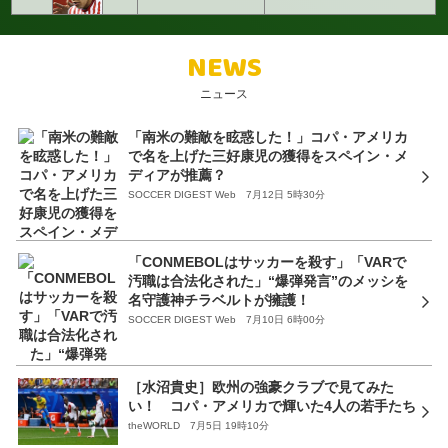
NEWS
ニュース
「南米の難敵を眩惑した！」コパ・アメリカ
で名を上げた三好康児の獲得をスペイン・メ
ディアが推薦？
SOCCER DIGEST Web 7月12日 5時30分
「CONMEBOLはサッカーを殺す」「VARで
汚職は合法化された」“爆弾発言”のメッシを
名守護神チラベルトが擁護！
SOCCER DIGEST Web 7月10日 6時00分
［水沼貴史］欧州の強豪クラブで見てみた
い！ コパ・アメリカで輝いた4人の若手たち
theWORLD 7月5日 19時10分