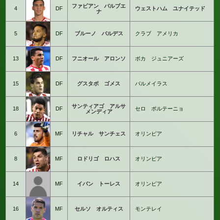
ファビアン バルブエ
4
DF
ウェストハム ユナイテッド
ナ
5
DF
ブルーノ バルデス
クラブ アメリカ
13
DF
フニオール アロンソ
ボカ ジュニアーズ
15
DF
グスタボ ゴメス
パルメイラス
サンティアゴ アルサ
18
DF
セロ ポルテーニョ
メンディア
6
MF
リチャル サンチェス
オリンピア
8
MF
ロドリゴ ロハス
オリンピア
14
MF
イバン トーレス
オリンピア
16
MF
セルソ オルティス
モンテレイ