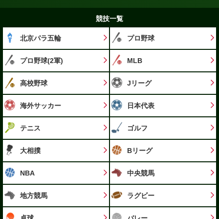
競技一覧
北京パラ五輪
プロ野球
プロ野球(2軍)
MLB
高校野球
Jリーグ
海外サッカー
日本代表
テニス
ゴルフ
大相撲
Bリーグ
NBA
中央競馬
地方競馬
ラグビー
卓球
バレー