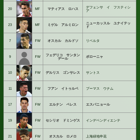
デフェンサ イ フスティシ
20
MF
マティアス ロハス
ア
ニューカッスル ユナイテッ
23
MF
ミゲル アルミロン
ド
7
FW
オスカル カルドソ
リベルタ
フェデリコ サンタン
9
FW
ボローニャ
デール
10
FW
デルリス ゴンサレス
サントス
11
FW
フアン イトゥルベ
プーマス ウナム
17
FW
エルナン ペレス
エスパニョール
19
FW
セシリオ ドミンゲス
インデペンディエンテ
21
FW
オスカル ロメロ
上海緑地申花