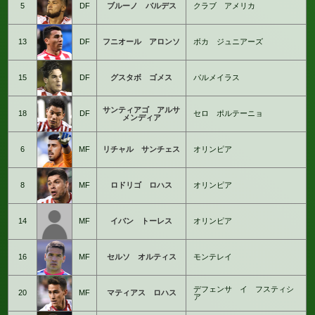
5
DF
ブルーノ バルデス
クラブ アメリカ
13
DF
フニオール アロンソ
ボカ ジュニアーズ
15
DF
グスタボ ゴメス
パルメイラス
サンティアゴ アルサ
18
DF
セロ ポルテーニョ
メンディア
6
MF
リチャル サンチェス
オリンピア
8
MF
ロドリゴ ロハス
オリンピア
14
MF
イバン トーレス
オリンピア
16
MF
セルソ オルティス
モンテレイ
デフェンサ イ フスティシ
20
MF
マティアス ロハス
ア