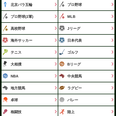
北京パラ五輪
プロ野球
プロ野球(2軍)
MLB
高校野球
Jリーグ
海外サッカー
日本代表
テニス
ゴルフ
大相撲
Bリーグ
NBA
中央競馬
地方競馬
ラグビー
卓球
バレー
格闘技
陸上