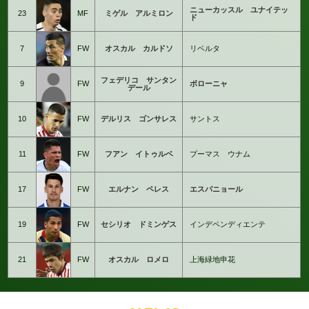
ニューカッスル ユナイテッ
23
MF
ミゲル アルミロン
ド
7
FW
オスカル カルドソ
リベルタ
フェデリコ サンタン
9
FW
ボローニャ
デール
10
FW
デルリス ゴンサレス
サントス
11
FW
フアン イトゥルベ
プーマス ウナム
17
FW
エルナン ペレス
エスパニョール
19
FW
セシリオ ドミンゲス
インデペンディエンテ
21
FW
オスカル ロメロ
上海緑地申花