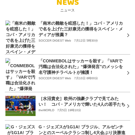
NEWS
ニュース
「南米の難敵を眩惑した！」コパ・アメリカ
で名を上げた三好康児の獲得をスペイン・メ
ディアが推薦？
SOCCER DIGEST Web 7月12日 5時30分
「CONMEBOLはサッカーを殺す」「VARで
汚職は合法化された」“爆弾発言”のメッシを
名守護神チラベルトが擁護！
SOCCER DIGEST Web 7月10日 6時00分
［水沼貴史］欧州の強豪クラブで見てみた
い！ コパ・アメリカで輝いた4人の若手たち
theWORLD 7月5日 19時10分
G・ジェズスが1G1A! ブラジル、アルゼンチ
ンとのスーペルクラシコ制し4大会ぶり決勝進