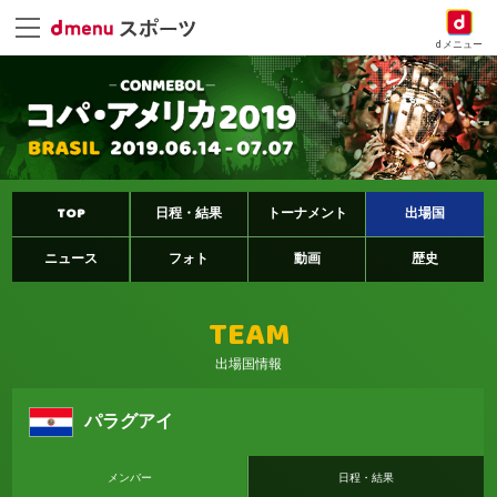
dメニュー
TOP
日程・結果
トーナメント
出場国
ニュース
フォト
動画
歴史
TEAM
出場国情報
パラグアイ
メンバー
日程・結果