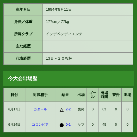
生年月日
1994年8月11日
身長／体重
177cm／77kg
所属クラブ
インデペンディエンテ
主な経歴
代表経歴
13Ｕ－２０Ｗ杯
今大会出場歴
ゴー
出場
日付
対戦相手
結果
出場
警告
退場
ル
時間
6月17日
カタール
2-2
先発
0
83
0
0
6月24日
コロンビア
0-1
サブ
0
45
0
0