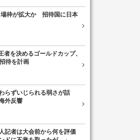
出場枠が拡大か 招待国に日本
米王者を決めるゴールドカップ、
国招待を計画
わらずいじられる弱さが話
海外反響
人記者は大会前から何を評価
ンドに不覚を取ったが…」