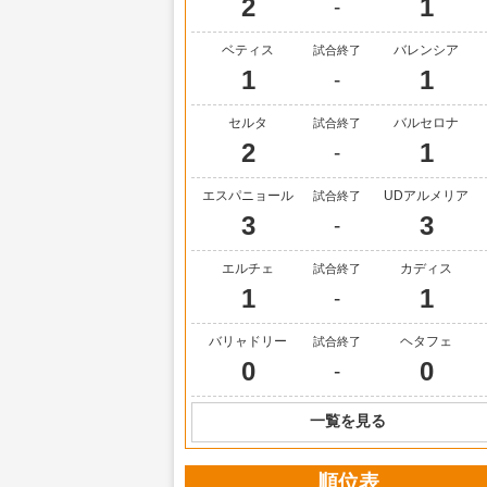
2
1
-
ベティス
バレンシア
試合終了
1
1
-
セルタ
バルセロナ
試合終了
2
1
-
エスパニョール
UDアルメリア
試合終了
3
3
-
エルチェ
カディス
試合終了
1
1
-
バリャドリー
ヘタフェ
試合終了
0
0
-
一覧を見る
順位表