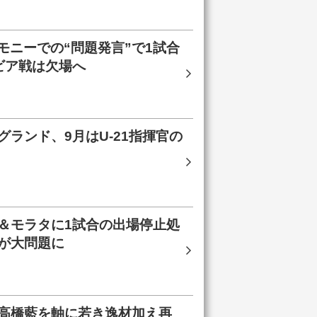
モニーでの“問題発言”で1試合
ビア戦は欠場へ
ランド、9月はU-21指揮官の
＆モラタに1試合の出場停止処
が大問題に
高橋藍を軸に若き逸材加え再