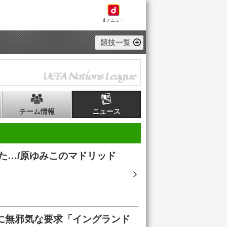
dメニュー
競技一覧
UEFA Nations League
チーム情報
ニュース
た…/原ゆみこのマドリッド
に無邪気な要求「イングランド