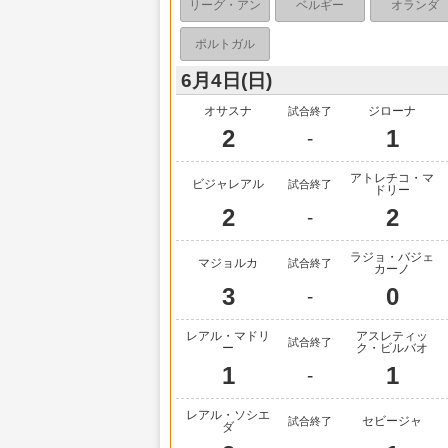
リーグ・アン
ベルギー
オランダ
ポルトガル
6月4日(日)
オサスナ
ジローナ
試合終了
2
1
-
アトレチコ・マ
ビジャレアル
試合終了
ドリー
2
2
-
ラジョ・バジェ
マジョルカ
試合終了
カーノ
3
0
-
レアル・マドリ
アスレティッ
試合終了
ー
ク・ビルバオ
1
1
-
レアル・ソシエ
セビージャ
試合終了
ダ