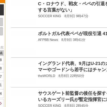
C・ロナウド、戦友・ペペの引退
する言葉がない」
SOCCER KING 8月9日 9時47分
ポルトガル代表ペペが現役引退 4
AFPBB News 8月9日 3時41分
現在
点
8
イングランド代表、9月はU-21
8
マーやゴードンら若手にはチャン
theWORLD 8月8日 22時50分
7
1
サウスゲート前監督の後任を探す
4
いるカーズリー氏が暫定指揮官に
SOCCER KING 8月8日 2時45分