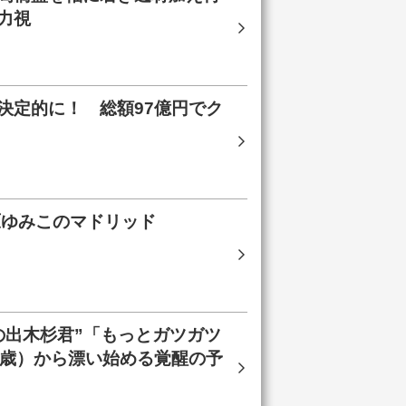
力視
決定的に！ 総額97億円でク
原ゆみこのマドリッド
の出木杉君”「もっとガツガツ
3歳）から漂い始める覚醒の予