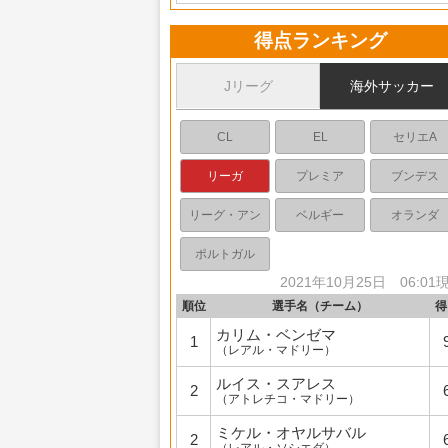
得点ランキング
Jリーグ
海外サッカー
CL
EL
セリエA
リーガ
プレミア
ブンデス
リーグ・アン
ベルギー
オランダ
ポルトガル
2021年10月25日 06:01
順位
選手名
（チーム）
得
カリム・ベンゼマ
1
（レアル・マドリー）
ルイス・スアレス
2
（アトレチコ・マドリー）
ミケル・オヤルサバル
2