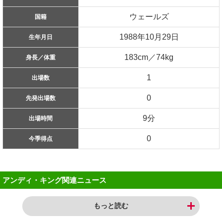
ウェールズ
国籍
1988年10月29日
生年月日
183cm／74kg
身長／体重
1
出場数
0
先発出場数
9分
出場時間
0
今季得点
アンディ・キング関連ニュース
もっと読む