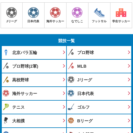
Jリーグ
日本代表
海外サッカー
なでしこ
フットサル
学生サッカー
競技一覧
北京パラ五輪
プロ野球
プロ野球(2軍)
MLB
高校野球
Jリーグ
海外サッカー
日本代表
テニス
ゴルフ
大相撲
Bリーグ