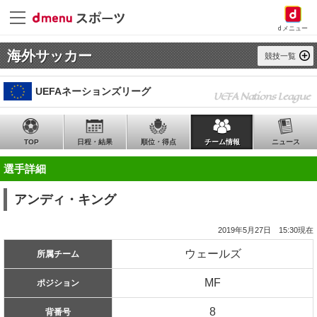
dメニュー
海外サッカー
競技一覧
UEFAネーションズリーグ
UEFA Nations League
TOP
日程・結果
順位・得点
チーム情報
ニュース
選手詳細
アンディ・キング
2019年5月27日 15:30現在
ウェールズ
所属チーム
MF
ポジション
8
背番号